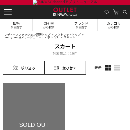
価格
OFF 率
ブランド
カテゴリ
から探す
から探す
から探す
から探す
レディースファッション通販トップ
アウトレットトップ
merry jenny(メリージェニー)
ボトムス
スカート
スカート
対象商品：
19件
表示
絞り込み
並び替え
SOLD OUT