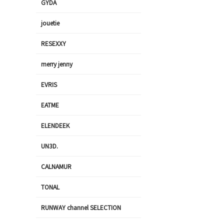
GYDA
jouetie
RESEXXY
merry jenny
EVRIS
EATME
ELENDEEK
UN3D.
CALNAMUR
TONAL
RUNWAY channel SELECTION