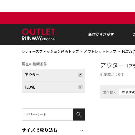
新作からさがす
レディースファッション通販トップ
アウトレットトップ
FLOVE
アウター
現在の検索条件
（ブラ
対象商品：
0
件
アウター
FLOVE
並べ替え
おすす
サイズで絞り込む