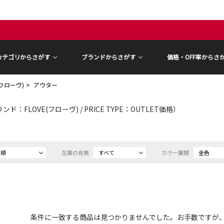
カテゴリからさがす
ブランドからさがす
価格・OFF率からさ
(フローヴ)
アウター
ンド：FLOVE(フローヴ) / PRICE TYPE：OUTLET価格）
め順
在庫の有無
すべて
カラー展開
全色
条件に一致する商品は見つかりませんでした。お手数ですが