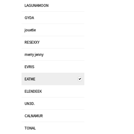
LAGUNAMOON
GYDA
jouetie
RESEXXY
merry jenny
EVRIS
EATME
ELENDEEK
UN3D.
CALNAMUR
TONAL