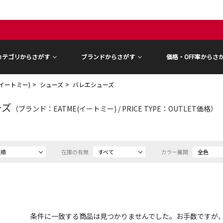
カテゴリからさがす
ブランドからさがす
価格・OFF率からさ
E(イートミー)
シューズ
バレエシューズ
ーズ
（ブランド：EATME(イートミー) / PRICE TYPE：OUTLET価格）
め順
在庫の有無
すべて
カラー展開
全色
条件に一致する商品は見つかりませんでした。お手数ですが