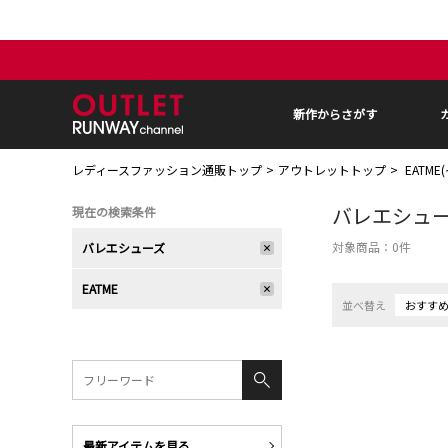
新作からさがす
レディースファッション通販トップ
アウトレットトップ
EATM
バレエシュ
現在の検索条件
対象商品：
0
件
バレエシューズ
EATME
並べ替え
おすす
最新アイテムを見る