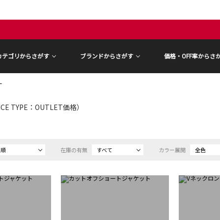
カテゴリからさがす
ブランドからさがす
価格・OFF率からさ
ー
ICE TYPE：OUTLET価格）
め順
在庫の有無
すべて
カラー展開
全色