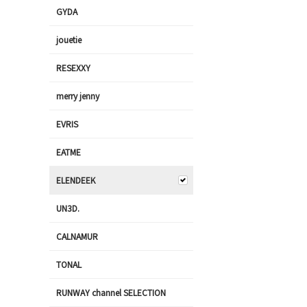
GYDA
jouetie
RESEXXY
merry jenny
EVRIS
EATME
ELENDEEK
UN3D.
CALNAMUR
TONAL
RUNWAY channel SELECTION