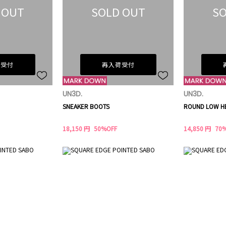
 OUT
SOLD OUT
SO
荷受付
再入荷受付
UN3D.
UN3D.
SNEAKER BOOTS
ROUND LOW H
18,150 円
50%OFF
14,850 円
70