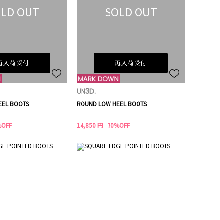
LD OUT
SOLD OUT
再入荷受付
再入荷受付
UN3D.
EEL BOOTS
ROUND LOW HEEL BOOTS
%OFF
14,850 円
70%OFF