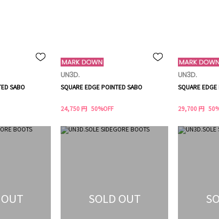
UN3D.
UN3D.
TED SABO
SQUARE EDGE POINTED SABO
SQUARE EDGE 
24,750 円
50%OFF
29,700 円
50
 OUT
SOLD OUT
SO