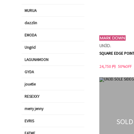
MURUA
dazzlin
EMODA
UN3D.
Ungrid
SQUARE EDGE POIN
LAGUNAMOON
24,750 円
50%OFF
GYDA
jouetie
RESEXXY
merry jenny
SOLD
EVRIS
EATME