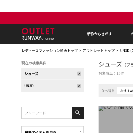
新作からさがす
レディースファッション通販トップ
アウトレットトップ
UN3D
シューズ
現在の検索条件
（ブラ
対象商品：
15
件
シューズ
UN3D.
並べ替え
おすす
最新アイテムを見る