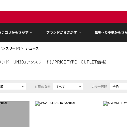
カテゴリからさがす
ブランドからさがす
価格・OFF率からさ
.(アンスリード)
シューズ
ンド：UN3D.(アンスリード) / PRICE TYPE：OUTLET価格）
め順
在庫の有無
すべて
カラー展開
全色