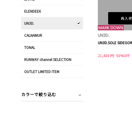
ELENDEEK
再入
UN3D.
UN3D.
CALNAMUR
UN3D.SOLE SIDEGO
TONAL
21,450 円
50%OFF
RUNWAY channel SELECTION
OUTLET LIMITED ITEM
カラーで絞り込む