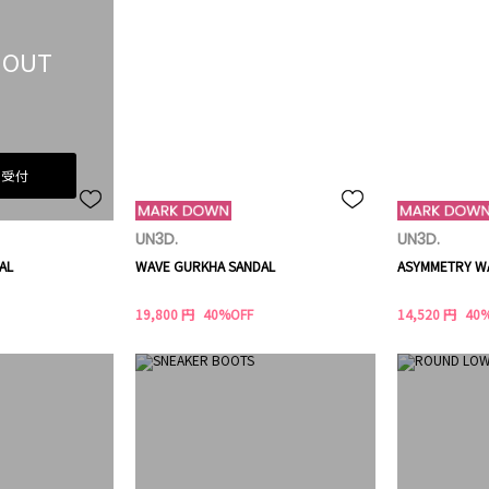
 OUT
荷受付
UN3D.
UN3D.
AL
WAVE GURKHA SANDAL
ASYMMETRY W
19,800 円
40%OFF
14,520 円
40