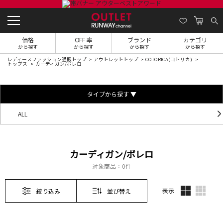
価格
OFF 率
ブランド
カテゴリ
から探す
から探す
から探す
から探す
レディースファッション通販トップ
アウトレットトップ
COTORICA(コトリカ)
トップス
カーディガン/ボレロ
タイプから探す ▼
ALL
カーディガン/ボレロ
対象商品：
0件
表示
絞り込み
並び替え