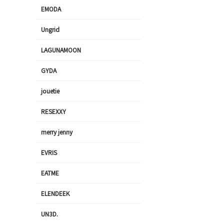
EMODA
Ungrid
LAGUNAMOON
GYDA
jouetie
RESEXXY
merry jenny
EVRIS
EATME
ELENDEEK
UN3D.