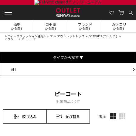
価格
OFF 率
ブランド
カテゴリ
から探す
から探す
から探す
から探す
レディースファッション通販トップ
アウトレットトップ
COTORICA(コトリカ)
アウター
ピーコート
タイプから探す ▼
ALL
ピーコート
対象商品：
0件
表示
絞り込み
並び替え