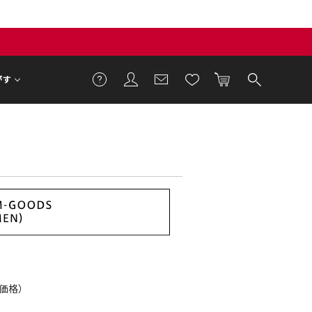
がす
ET価格）