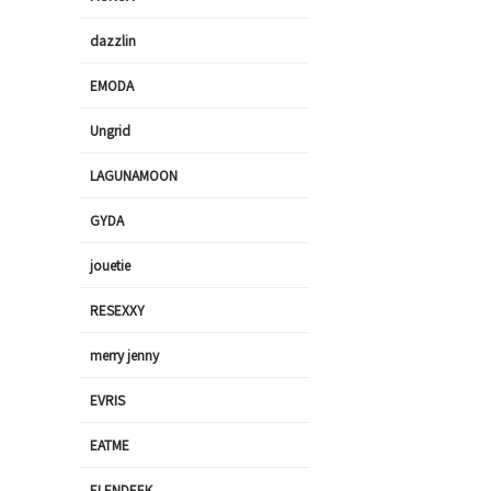
dazzlin
EMODA
Ungrid
LAGUNAMOON
GYDA
jouetie
RESEXXY
merry jenny
EVRIS
EATME
ELENDEEK