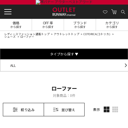
価格
OFF 率
ブランド
カテゴリ
から探す
から探す
から探す
から探す
レディースファッション通販トップ
アウトレットトップ
COTORICA(コトリカ)
シューズ
ローファー
タイプから探す ▼
ALL
ローファー
対象商品：
0件
表示
絞り込み
並び替え