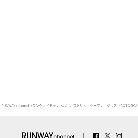
RUNWAY channel（ランウェイチャンネル）、コトリカ ウーマン グッズ（COT