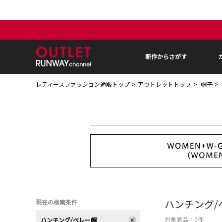
新作からさがす
レディースファッション通販トップ
アウトレットトップ
帽子
ハンチング/
現在の検索条件
対象商品：
0
件
ハンチング/ベレー帽