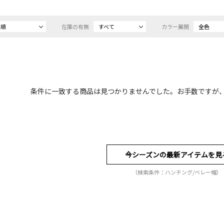
め順
在庫の有無
すべて
カラー展開
全色
条件に一致する商品は見つかりませんでした。お手数ですが
今シーズンの最新アイテムを見
（検索条件：ハンチング/ベレー帽）