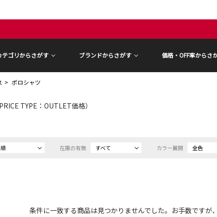
カテゴリからさがす
ブランドからさがす
価格・OFF率からさ
ス
ポロシャツ
PRICE TYPE：OUTLET価格）
め順
在庫の有無
すべて
カラー展開
全色
条件に一致する商品は見つかりませんでした。お手数ですが