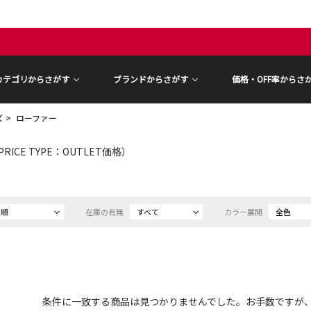
カテゴリからさがす
ブランドからさがす
価格・OFF率からさ
ズ
ローファー
PRICE TYPE：OUTLET価格）
め順
在庫の有無
すべて
カラー展開
全色
条件に一致する商品は見つかりませんでした。お手数ですが