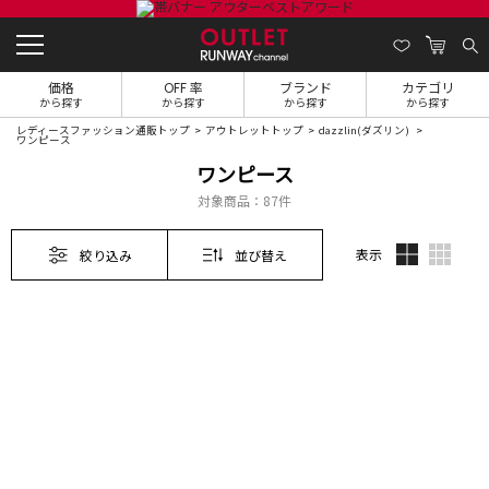
価格
OFF 率
ブランド
カテゴリ
から探す
から探す
から探す
から探す
レディースファッション通販トップ
アウトレットトップ
dazzlin(ダズリン)
ワンピース
ワンピース
対象商品：
87件
表示
絞り込み
並び替え