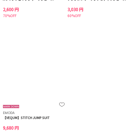
2,600 円
3,030 円
70%OFF
60%OFF
EMODA
【VEQUM】STITCH JUMP SUIT
9,680 円