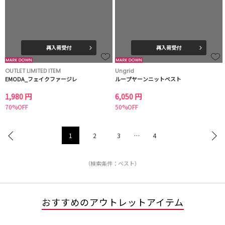
再入荷受付
再入荷受付
OUTLET LIMITED ITEM
Ungrid
EMODA_フェイクファージレ
ループヤーンニットベスト
1,980 円
6,050 円
70%OFF
50%OFF
1
2
3
…
4
（検索条件：ベスト）
おすすめのアウトレットアイテム