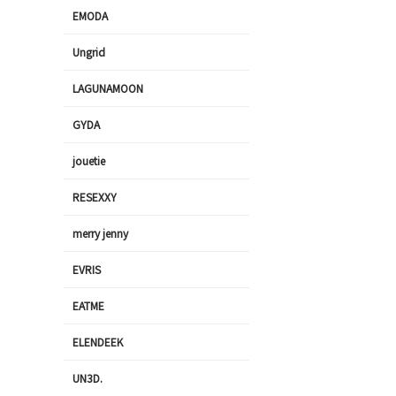
EMODA
Ungrid
LAGUNAMOON
GYDA
jouetie
RESEXXY
merry jenny
EVRIS
EATME
ELENDEEK
UN3D.