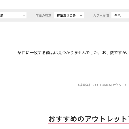
め順
在庫の有無
在庫ありのみ
カラー展開
全色
条件に一致する商品は見つかりませんでした。お手数ですが
（検索条件：COTORICA/アウター）
おすすめのアウトレット