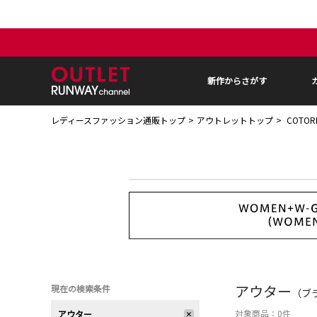
新作からさがす
レディースファッション通販トップ
アウトレットトップ
COTOR
アウター
現在の検索条件
（ブラ
対象商品：
0
件
アウター