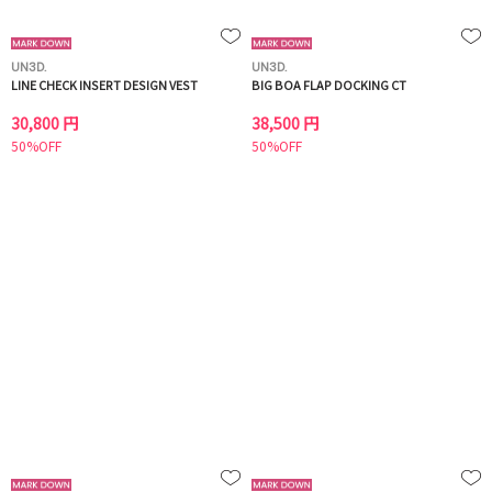
UN3D.
UN3D.
LINE CHECK INSERT DESIGN VEST
BIG BOA FLAP DOCKING CT
30,800 円
38,500 円
50%OFF
50%OFF