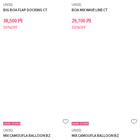
UN3D.
UN3D.
BIG BOA FLAP DOCKING CT
BOA MIX WAVE LINE CT
38,500 円
29,700 円
50%OFF
50%OFF
UN3D.
UN3D.
MIX CAMOUFLA BALLOON BZ
MIX CAMOUFLA BALLOON BZ