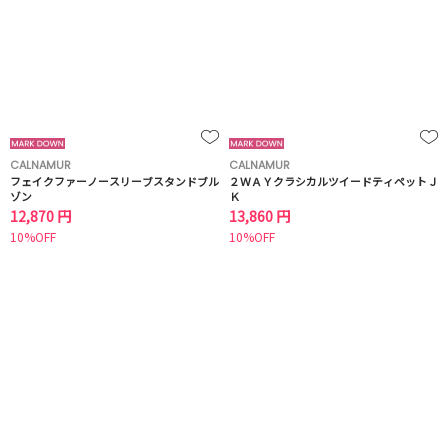
CALNAMUR
CALNAMUR
フェイクファーノースリーブスタンドブル
２ＷＡＹクラシカルツイードティペットＪ
ゾン
Ｋ
12,870 円
13,860 円
10%OFF
10%OFF