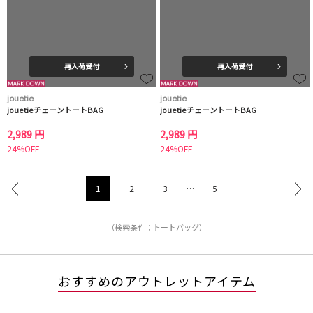
再入荷受付
再入荷受付
jouetie
jouetie
jouetieチェーントートBAG
jouetieチェーントートBAG
2,989 円
2,989 円
24%OFF
24%OFF
1
2
3
…
5
（検索条件：トートバッグ）
おすすめのアウトレットアイテム