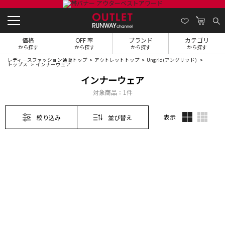
価格
OFF 率
ブランド
カテゴリ
から探す
から探す
から探す
から探す
レディースファッション通販トップ
アウトレットトップ
Ungrid(アングリッド)
トップス
インナーウェア
インナーウェア
対象商品：
1件
表示
絞り込み
並び替え