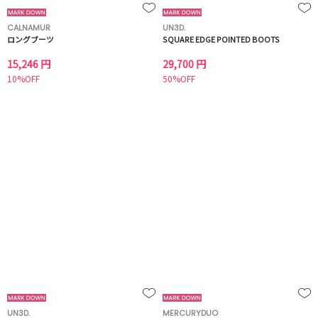
CALNAMUR
UN3D.
ロングブーツ
SQUARE EDGE POINTED BOOTS
15,246 円
29,700 円
10%OFF
50%OFF
UN3D.
MERCURYDUO