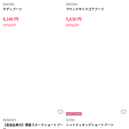
EMODA
EMODA
テディブーツ
ラウンドサイドゴアブーツ
8,140 円
5,630 円
50%OFF
60%OFF
RESEXXY
GYDA
【追加生産分】厚底スエードショートブー
ニットドッキングショートブーツ