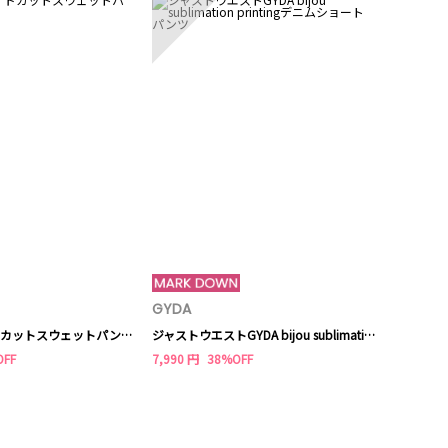
GYDA
Ungrid
【Htage】サイドカットスウェットパンツ
ジャストウエストGYDA bijou sublimation printingデニムショートパンツ
アメスリテレ
OFF
7,990 円
38%OFF
2,904 円
34