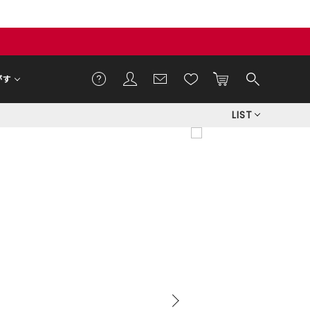
がす
LIST