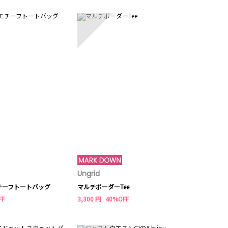
5
1
Ungrid
Ungrid
チーフトートバッグ
マルチボーダーTee
FF
3,300 円
40%OFF
6,600 円
50
10
6