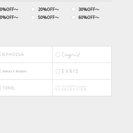
10%OFF〜
20%OFF〜
30%OFF〜
40%OFF〜
50%OFF〜
60%OFF〜