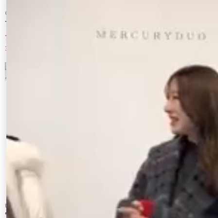
CALNAMUR
UN3D.
イージーハーフパンツ
RUSH GUARD LAYERED SHORT PT
7,700 円
13,200 円
30%OFF
50%OFF
7
8
Ungrid
Ungrid
ウエストデザインハーフストライプパンツ
コットンレースパッチワークショートパン