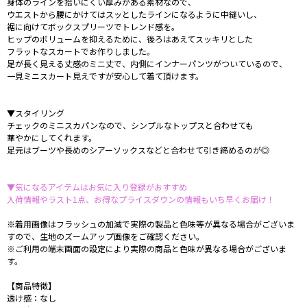
身体のラインを拾いにくい厚みがある素材なので、
ウエストから腰にかけてはスッとしたラインになるように中縫いし、
裾に向けてボックスプリーツでトレンド感を。
ヒップのボリュームを抑えるために、後ろはあえてスッキリとした
フラットなスカートでお作りしました。
足が長く見える丈感のミニ丈で、内側にインナーパンツがついているので、
一見ミニスカート見えですが安心して着て頂けます。
▼スタイリング
チェックのミニスカパンなので、シンプルなトップスと合わせても
華やかにしてくれます。
足元はブーツや長めのシアーソックスなどと合わせて引き締めるのが◎
▼気になるアイテムはお気に入り登録がおすすめ
入荷情報やラスト1点、お得なプライスダウンの情報もいち早くお届け！
※着用画像はフラッシュの加減で実際の製品と色味等が異なる場合がございま
すので、生地のズームアップ画像をご確認ください。
※ご利用の端末画面の設定により実際の商品と色味が異なる場合がございま
す。
【商品特徴】
透け感：なし