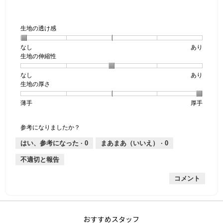
で
す。
生地の透け感
なし
星
5
生
あり
生地の伸縮性
1
の
地
個
評
の
なし
星
5
生
あり
は
価
透
生地の厚さ
1
の
地
な
は
け
個
評
の
し
あ
感,
薄手
星
5
生
厚手
は
価
伸
り
平
1
の
地
な
は
縮
均
個
評
の
し
あ
性,
的
参考になりましたか？
は
価
厚
り
平
な
薄
は
さ,
均
評
はい、参考になった ·
0
まあまあ（いいえ） ·
0
手
厚
平
的
価
不適切と報告
手
均
な
は
的
評
星
コメント
な
価
1
評
は
／
価
星
5
は
3
で
星
／
す。
おすすめスタッフ