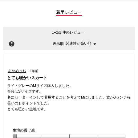
着用レビュー
1–2/2 件のレビュー
?
関連性が高い順
メ
表示順:
▼
ニ
ュ
ー
星
あやめっち
·
1年前
5
とても暖かいスカート
／
5
ライトグレーのMサイズ購入しました。
個
普段はSサイズです。
で
冬にセーターインして着用することを考えてMにしました。丈が3センチ程
す。
長いのもポイントでした。
とても暖かい生地です。
生地の透け感