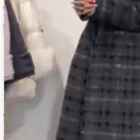
ツ
5,280 円
7,260 円
40%OFF
40%OFF
9
10
MERCURYDUO
MERCURYDUO
スカラップレースティアードスカパン
タフタコルセットミニスカパン
7,150 円
7,150 円
50%OFF
50%OFF