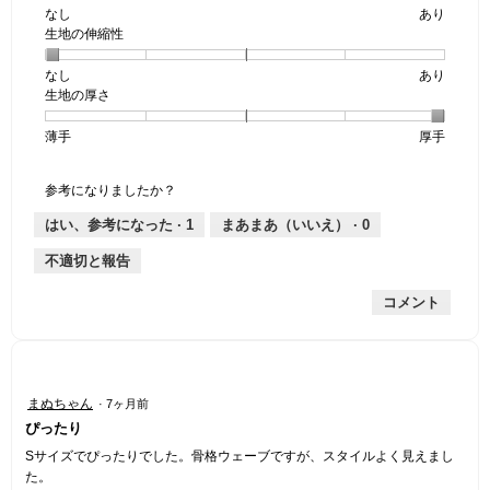
なし
星
5
生
あり
生地の伸縮性
1
の
地
個
評
の
なし
星
5
生
あり
は
価
透
生地の厚さ
1
の
地
な
は
け
個
評
の
し
あ
感,
薄手
星
5
生
厚手
は
価
伸
り
平
1
の
地
な
は
縮
均
個
評
の
し
あ
性,
的
参考になりましたか？
は
価
厚
り
平
な
薄
は
さ,
均
評
はい、参考になった ·
1
まあまあ（いいえ） ·
0
手
厚
平
的
価
不適切と報告
手
均
な
は
的
評
星
コメント
な
価
1
評
は
／
価
星
5
は
1
で
星
／
す。
星
まぬちゃん
·
7ヶ月前
5
5
5
ぴったり
／
で
／
5
す。
5
Sサイズでぴったりでした。骨格ウェーブですが、スタイルよく見えまし
で
個
た。
す。