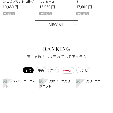
ン ロゴプリント巾着ギャ
ワンピース
ト
ザーバッグ
10,450 円
15,950 円
17,600 円
VIEW ALL
毎日更新！いま売れているアイテム
全て
予約
新作
ワンピ
セール
1
2
3