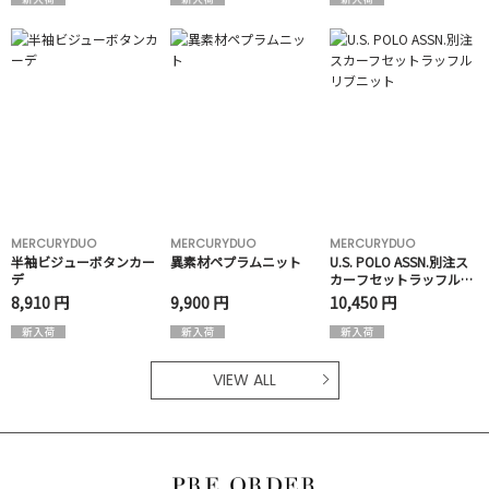
MERCURYDUO
MERCURYDUO
MERCURYDUO
半袖ビジューボタンカー
異素材ペプラムニット
U.S. POLO ASSN.別注ス
デ
カーフセットラッフルリ
ブニット
8,910 円
9,900 円
10,450 円
VIEW ALL