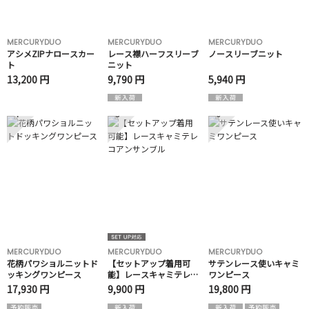
MERCURYDUO
MERCURYDUO
MERCURYDUO
アシメZIPナロースカー
レース襟ハーフスリーブ
ノースリーブニット
ト
ニット
13,200 円
9,790 円
5,940 円
4
5
6
MERCURYDUO
MERCURYDUO
MERCURYDUO
花柄パワショルニットド
【セットアップ着用可
サテンレース使いキャミ
ッキングワンピース
能】レースキャミテレコ
ワンピース
アンサンブル
17,930 円
9,900 円
19,800 円