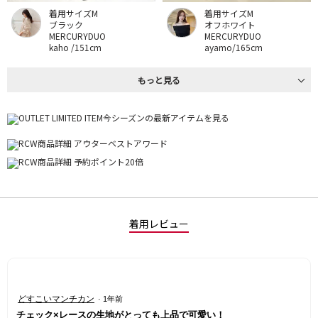
着用サイズM
着用サイズM
ブラック
オフホワイト
MERCURYDUO
MERCURYDUO
kaho /151cm
ayamo/165cm
もっと見る
着用レビュー
星
どすこいマンチカン
·
1年前
5
チェック×レースの生地がとっても上品で可愛い！
／