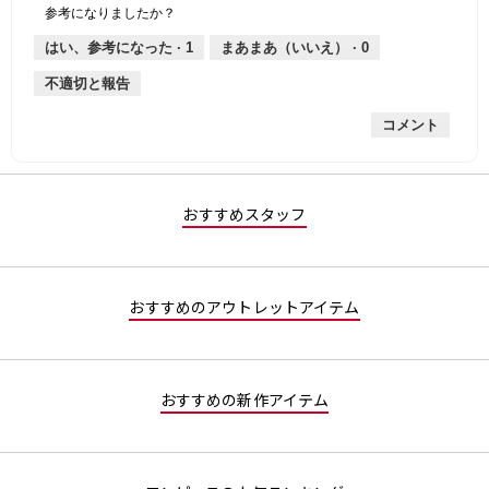
個
評
の
し
あ
性,
的
参考になりましたか？
は
価
厚
り
平
な
薄
は
さ,
均
評
はい、参考になった ·
1
まあまあ（いいえ） ·
0
手
厚
平
的
価
不適切と報告
手
均
な
は
的
評
星
コメント
な
価
1
評
は
／
価
星
5
は
2
で
星
／
す。
おすすめスタッフ
3
5
／
で
5
す。
で
おすすめのアウトレットアイテム
す。
おすすめの新作アイテム