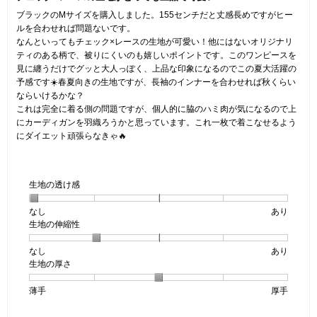
5
ブラックのMサイズを購入しました。155センチだと丈感長めですがヒー
個
ルを合わせれば問題ないです。
で
なんといってもチェック×レースの生地が可愛い！他にはないオリジナリ
す。
ティのある柄で、被りにくいのも嬉しいポイントです。このワンピースを
見に纏うだけでグッと大人っぽく、上品な印象になるのでこの夏大活躍の
予感です☀️春夏向きの生地ですが、長袖のインナーを合わせれば秋くらい
ならいけるかな？
これは完全に着る側の問題ですが、個人的に脇のハミ肉が気になるので上
にカーディガンを羽織ろうかと思っています。これ一枚で着こなせるよう
にダイエット頑張らなきゃ🔥
生地の透け感
なし
星
5
生
あり
生地の伸縮性
1
の
地
個
評
の
なし
星
5
生
あり
は
価
透
生地の厚さ
1
の
地
な
は
け
個
評
の
し
あ
感,
薄手
星
5
生
厚手
は
価
伸
り
平
1
の
地
な
は
縮
均