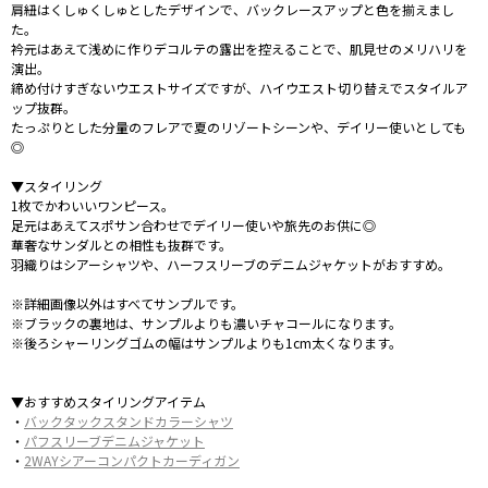
肩紐はくしゅくしゅとしたデザインで、バックレースアップと色を揃えまし
た。
衿元はあえて浅めに作りデコルテの露出を控えることで、肌見せのメリハリを
演出。
締め付けすぎないウエストサイズですが、ハイウエスト切り替えでスタイルア
ップ抜群。
たっぷりとした分量のフレアで夏のリゾートシーンや、デイリー使いとしても
◎
▼スタイリング
1枚でかわいいワンピース。
足元はあえてスポサン合わせでデイリー使いや旅先のお供に◎
華奢なサンダルとの相性も抜群です。
羽織りはシアーシャツや、ハーフスリーブのデニムジャケットがおすすめ。
※詳細画像以外はすべてサンプルです。
※ブラックの裏地は、サンプルよりも濃いチャコールになります。
※後ろシャーリングゴムの幅はサンプルよりも1cm太くなります。
▼おすすめスタイリングアイテム
・
バックタックスタンドカラーシャツ
・
パフスリーブデニムジャケット
・
2WAYシアーコンパクトカーディガン