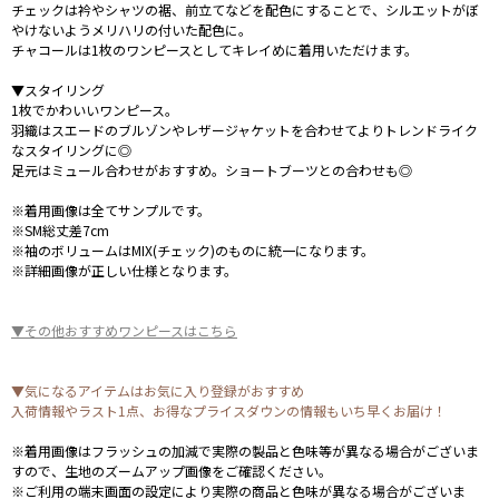
チェックは衿やシャツの裾、前立てなどを配色にすることで、シルエットがぼ
やけないようメリハリの付いた配色に。
チャコールは1枚のワンピースとしてキレイめに着用いただけます。
▼スタイリング
1枚でかわいいワンピース。
羽織はスエードのブルゾンやレザージャケットを合わせてよりトレンドライク
なスタイリングに◎
足元はミュール合わせがおすすめ。ショートブーツとの合わせも◎
※着用画像は全てサンプルです。
※SM総丈差7cm
※袖のボリュームはMIX(チェック)のものに統一になります。
※詳細画像が正しい仕様となります。
▼その他おすすめワンピースはこちら
▼気になるアイテムはお気に入り登録がおすすめ
入荷情報やラスト1点、お得なプライスダウンの情報もいち早くお届け！
※着用画像はフラッシュの加減で実際の製品と色味等が異なる場合がございま
すので、生地のズームアップ画像をご確認ください。
※ご利用の端末画面の設定により実際の商品と色味が異なる場合がございま