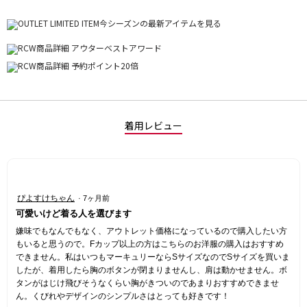
着用レビュー
星
ぴよすけちゃん
·
7ヶ月前
3
可愛いけど着る人を選びます
／
5
嫌味でもなんでもなく、アウトレット価格になっているので購入したい方
個
もいると思うので。Fカップ以上の方はこちらのお洋服の購入はおすすめ
で
できません。私はいつもマーキュリーならSサイズなのでSサイズを買いま
す。
したが、着用したら胸のボタンが閉まりませんし、肩は動かせません。ボ
タンがはじけ飛びそうなくらい胸がきついのであまりおすすめできませ
ん。くびれやデザインのシンプルさはとっても好きです！