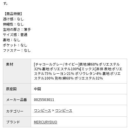
す。
【商品特徴】
透け感：なし
伸縮性：なし
生地の厚さ：薄手
サイズ感：普通
裏地：なし
ポケット：なし
ファスナー：なし
素材
[チャコールグレー/ネイビー]表地:綿68% ポリエステル
32% 裏地:ポリエステル100%[ミックス]本体 表地:ポリエ
ステル75％ レーヨン21％ ポリウレタン4％ 裏地:ポリエ
ステル100％ 別布:綿68％ ポリエステル32％
原産国
中国
メーカー品番
0025503011
ワンピース
ワンピース
カテゴリー
ブランド
MERCURYDUO