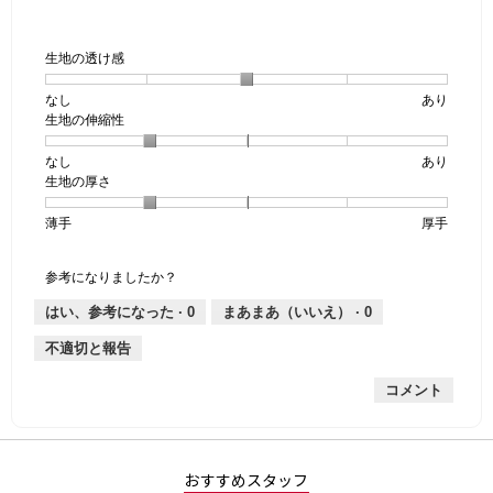
生地の透け感
なし
星
5
生
あり
生地の伸縮性
1
の
地
個
評
の
なし
星
5
生
あり
は
価
透
生地の厚さ
1
の
地
な
は
け
個
評
の
し
あ
感,
薄手
星
5
生
厚手
は
価
伸
り
平
1
の
地
な
は
縮
均
個
評
の
し
あ
性,
的
参考になりましたか？
は
価
厚
り
平
な
薄
は
さ,
均
評
はい、参考になった ·
0
まあまあ（いいえ） ·
0
手
厚
平
的
価
不適切と報告
手
均
な
は
的
評
星
コメント
な
価
3
評
は
／
価
星
5
は
2
で
星
／
す。
おすすめスタッフ