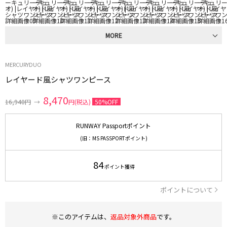
MORE
MERCURYDUO
レイヤード風シャツワンピース
8,470
16,940円
→
円(税込)
50%OFF
RUNWAY Passportポイント
(旧：MS PASSPORTポイント)
84
ポイント獲得
ポイントについて
※このアイテムは、
返品対象外商品
です。