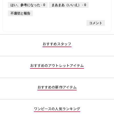
薄
は
さ,
均
評
はい、参考になった ·
0
まあまあ（いいえ） ·
0
手
厚
平
的
価
不適切と報告
手
均
な
は
的
評
星
コメント
な
価
2
評
は
／
価
星
5
は
2
で
星
／
す。
おすすめスタッフ
2
5
／
で
5
す。
で
おすすめのアウトレットアイテム
す。
おすすめの新作アイテム
ワンピースの人気ランキング