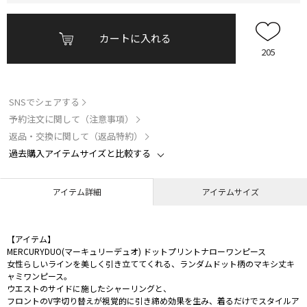
カートに入れる
205
SNSでシェアする
予約注文に関して（注意事項）
返品・交換に関して（返品特約）
過去購入アイテムサイズと比較する
アイテム詳細
アイテムサイズ
【アイテム】
MERCURYDUO(マーキュリーデュオ) ドットプリントナローワンピース
女性らしいラインを美しく引き立ててくれる、ランダムドット柄のマキシ丈キ
ャミワンピース。
ウエストのサイドに施したシャーリングと、
フロントのV字切り替えが視覚的に引き締め効果を生み、着るだけでスタイルア