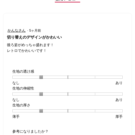
星
かんなさん
·
5ヶ月前
5
切り替えのデザインがかわいい
／
5
後ろ姿がめっちゃ盛れます！
個
レトロでかわいいです！
で
す。
生地の透け感
なし
星
5
生
あり
生地の伸縮性
1
の
地
個
評
の
なし
星
5
生
あり
は
価
透
生地の厚さ
1
の
地
な
は
け
個
評
の
し
あ
感,
薄手
星
5
生
厚手
は
価
伸
り
平
1
の
地
な
は
縮
均
個
評
の
し
あ
性,
的
参考になりましたか？
は
価
厚
り
平
な