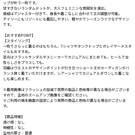
ップが叶う一枚です。
甘すぎないランダムドットが、大人フェミニンな雰囲気を演出。
肩紐はアジャスター付きで、身長や着こなしに合わせて丈の調整が可能。
デイリーにもリゾートにも着回しやすい、軽やかでシーズンライクなデザイン
です。
【おすすめPOINT】
【スタイリング】
一枚でさらっと着るのはもちろん、Tシャツやタンクトップとのレイヤードスタ
イルもおすすめ。
足元はフラットサンダルやスニーカーでカジュアルにまとめても、ヒールで女
性らしさをプラスしても。
羽織はウエストのデザインポイントが引き立つショート丈のカーディガンがバ
ランス良く着ていただけますが、シアーシャツでカジュアルダウンした着こな
しも楽しめます。
※着用画像はフラッシュの加減で実際の製品と色味等が異なる場合がございま
すので、生地のズームアップ画像をご確認ください。
※ご利用の端末画面の設定により実際の商品と色味が異なる場合がございま
す。
【商品特徴】
透け感：なし
伸縮性：なし
生地の厚さ：普通