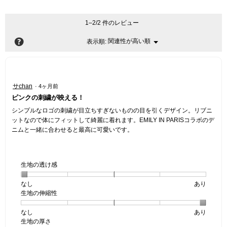
1–2/2 件のレビュー
?
関連性が高い順
メ
表示順:
▼
ニ
ュ
ー
星
サchan
·
4ヶ月前
5
ピンクの刺繍が映える！
／
5
シンプルなロゴの刺繍が目立ちすぎないものの目を引くデザイン。リブニ
個
ットなので体にフィットして綺麗に着れます。EMILY IN PARISコラボのデ
で
ニムと一緒に合わせると最高に可愛いです。
す。
生地の透け感
なし
星
5
生
あり
生地の伸縮性
1
の
地
個
評
の
なし
星
5
生
あり
は
価
透
生地の厚さ
1
の
地
な
は
け