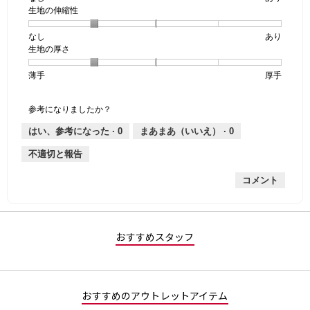
生地の伸縮性
1
の
地
個
評
の
なし
星
5
生
あり
は
価
透
生地の厚さ
1
の
地
な
は
け
個
評
の
し
あ
感,
薄手
星
5
生
厚手
は
価
伸
り
平
1
の
地
な
は
縮
均
個
評
の
し
あ
性,
的
参考になりましたか？
は
価
厚
り
平
な
薄
は
さ,
均
評
はい、参考になった ·
0
まあまあ（いいえ） ·
0
手
厚
平
的
価
不適切と報告
手
均
な
は
的
評
星
コメント
な
価
1
評
は
／
価
星
5
は
2
で
星
／
す。
おすすめスタッフ
2
5
／
で
5
す。
で
おすすめのアウトレットアイテム
す。