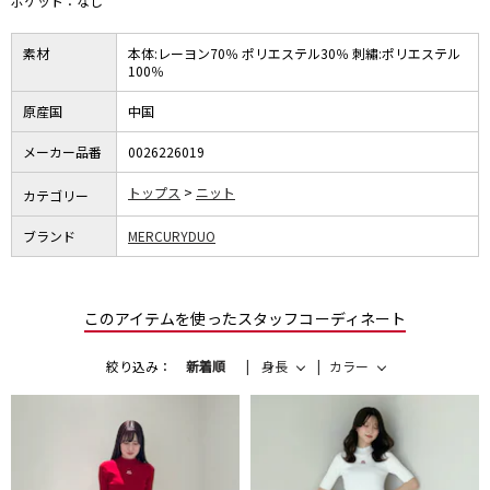
ポケット：なし
素材
本体:レーヨン70％ ポリエステル30％ 刺繡:ポリエステル
100％
原産国
中国
メーカー品番
0026226019
トップス
ニット
カテゴリー
ブランド
MERCURYDUO
このアイテムを使ったスタッフコーディネート
絞り込み：
新着順
身長
カラー