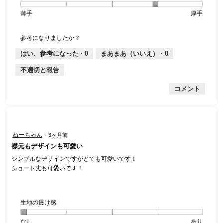
個
評
の
し
あ
感,
薄手
星
5
生
厚手
は
価
伸
り
平
1
の
地
な
は
縮
均
個
評
の
し
あ
性,
的
参考になりましたか？
は
価
厚
り
平
な
薄
は
さ,
均
評
はい、参考になった ·
0
まあまあ（いいえ） ·
0
手
厚
平
的
価
不適切と報告
手
均
な
は
的
評
星
コメント
な
価
1
評
は
／
価
星
5
は
5
で
星
／
す。
星
ねーちゃん
·
3ヶ月前
4
5
5
襟元もデザインも可愛い
／
で
／
5
す。
5
シンプルなデザインですがとても可愛いです！
で
個
ショート丈も可愛いです！
す。
で
す。
生地の透け感
なし
星
5
生
あり