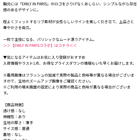
胸元には「EMILY IN PARIS」のロゴをさりげなくあしらい、シンプルながら存在
感のあるデザインに。
程よくフィットするリブ素材が女性らしいラインを美しく引き立て、上品さと
華やかさを両立。
一枚で主役になる、パリシックなムード漂うアイテム。
＞＞【EMILY IN PARISコラボ】はコチラ＜＜
▼気になるアイテムはお気に入り登録がおすすめ
入荷情報やラスト1点、お得なプライスダウンの情報もいち早くお届けします。
※着用画像はフラッシュの加減で実際の製品と色味等が異なる場合がございま
すので、生地のズームアップ画像をご確認ください。
※ご利用の端末画面の設定により実際の商品と色味が異なる場合がございま
す。
【商品特徴】
透け感：なし
伸縮性：あり
生地の厚さ：薄手
サイズ感：普通
裏地：なし