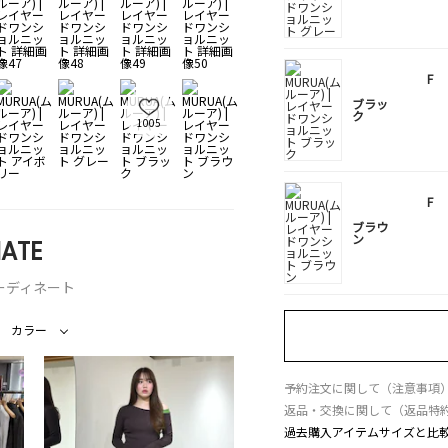
F
ブラッ
ク
1005
F
ブラウ
ン
ATE
ーディネート
カラー
予約注文に関して（注意事項
返品・交換に関して（返品特
過去購入アイテムサイズと比