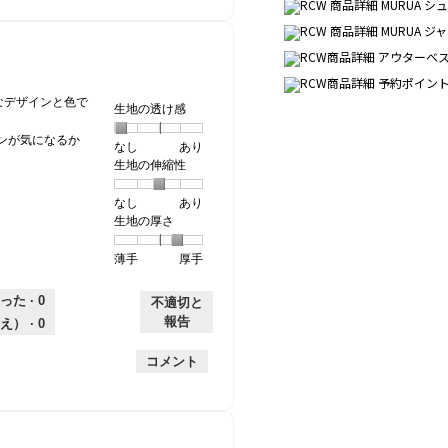
的
評
星
な
価
1
評
は
／
価
星
5
は
5
で
星
／
す。
なデザインと色で
生地の透け感
3
5
／
で
ンが気になるか
なし
星
5
生
あり
5
す。
生地の伸縮性
1
の
地
で
個
評
の
す。
なし
星
5
生
あり
は
価
透
生地の厚さ
1
の
地
な
は
け
個
評
の
し
あ
感,
薄手
星
5
生
厚手
は
価
伸
り
平
1
の
地
な
は
縮
均
個
評
の
し
あ
性,
的
った ·
0
不適切と
は
価
厚
り
平
な
報告
え） ·
0
薄
は
さ,
均
評
手
厚
平
的
価
コメント
手
均
な
は
的
評
星
な
価
1
評
は
／