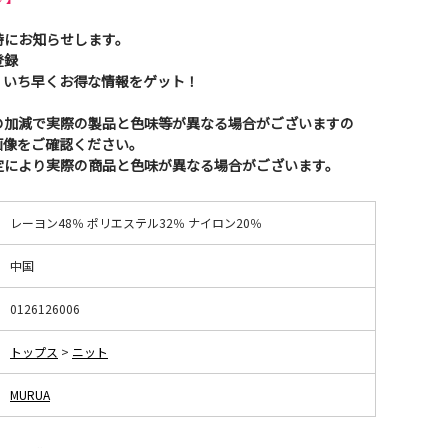
時にお知らせします。
登録
、いち早くお得な情報をゲット！
の加減で実際の製品と色味等が異なる場合がございますの
画像をご確認ください。
定により実際の商品と色味が異なる場合がございます。
レーヨン48％ ポリエステル32％ ナイロン20％
中国
0126126006
トップス
>
ニット
MURUA