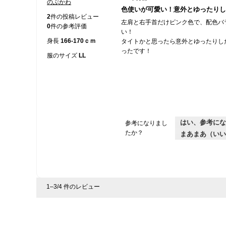
のぶかわ
星
色使いが可愛い！意外とゆったりし
5
2
件の投稿レビュー
左肩と右手首だけピンク色で、配色バ
／
0
件の参考評価
い！
5
身長
166-170ｃｍ
タイトかと思ったら意外とゆったりし
個
ったです！
で
服のサイズ
LL
す。
はい、参考にな
参考になりまし
たか？
まあまあ（いい
1–3/4 件のレビュー