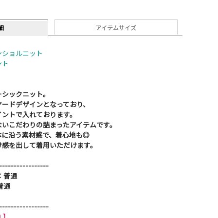
細
アイテムサイズ
ンショルニット
ント
ーシックニット。
ヤードデザインとなっており、
イントで入れております。
ないこだわりの詰まったアイテムです。
体に沿う素材感で、着心地も◎
け感を出して着用いただけます。
-----------------
：普通
普通
-----------------
 】