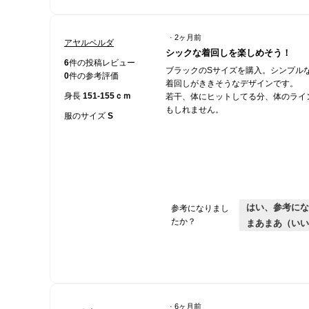
·
2ヶ月前
アヤルベルダ
星
シックな着回しを楽しめそう！
3
6
件の投稿レビュー
ブラックのSサイズを購入。シンプル
／
0
件の参考評価
着回しがききそうなデザインです。
5
身長
151-155ｃｍ
若干、体にヒットしてる分、体のライ
個
もしれません。
で
服のサイズ
S
す。
はい、参考にな
参考になりまし
たか？
まあまあ（いい
·
6ヶ月前