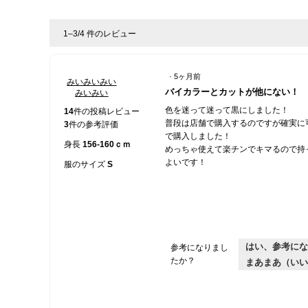
1–3/4 件のレビュー
·
5ヶ月前
みいみいみい
星
バイカラーとカットが他にない！
みいみい
5
色を迷って迷って黒にしました！
／
14
件の投稿レビュー
普段は店舗で購入するのですが確実に
5
3
件の参考評価
で購入しました！
個
身長
156-160ｃｍ
めっちゃ使えて楽チンでキマるので持
で
よいです！
す。
服のサイズ
S
はい、参考にな
参考になりまし
たか？
まあまあ（いい