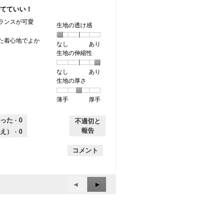
価
星
5
てていい！
は
3
で
星
／
す。
ランスが可愛
生地の透け感
4
5
／
で
た着心地でよか
なし
星
5
生
あり
5
す。
生地の伸縮性
1
の
地
で
個
評
の
す。
なし
星
5
生
あり
は
価
透
生地の厚さ
1
の
地
な
は
け
個
評
の
し
あ
感,
薄手
星
5
生
厚手
は
価
伸
り
平
1
の
地
な
は
縮
均
個
評
の
し
あ
性,
的
った ·
0
不適切と
は
価
厚
り
平
な
報告
え） ·
0
薄
は
さ,
均
評
手
厚
平
的
価
コメント
手
均
な
は
的
評
星
な
価
1
前
◄
次
►
評
は
／
へ
価
へ
星
5
は
Reviews
5
Reviews
で
星
／
す。