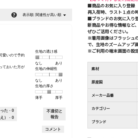
■商品のお気に入り登録
再入荷時、ラスト１点の
?
関連性が高い順
メ
表示順:
▼
■ブランドのお気に入り
ニ
新商品やお得な情報など
ュ
ー
ぜひご活用ください。
※着用画像はフラッシュ
で、生地のズームアップ
※ご利用の端末画面の設
生地の透け感
可愛いので予約
なし
星
5
生
あり
っておいた方が
素材
生地の伸縮性
1
の
地
個
評
の
なし
星
5
生
あり
は
価
透
原産国
生地の厚さ
1
の
地
な
は
け
個
評
の
し
あ
感,
メーカー品番
薄手
星
5
生
厚手
は
価
伸
り
平
1
の
地
な
は
縮
均
カテゴリー
個
評
の
し
あ
性,
的
った ·
0
不適切と
は
価
厚
り
平
な
報告
え） ·
0
薄
は
さ,
ブランド
均
評
手
厚
平
的
価
コメント
手
均
な
は