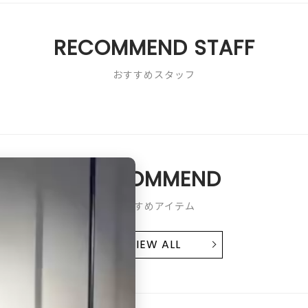
3
5
／
で
5
す。
RECOMMEND STAFF
で
す。
おすすめスタッフ
RECOMMEND
おすすめアイテム
VIEW ALL