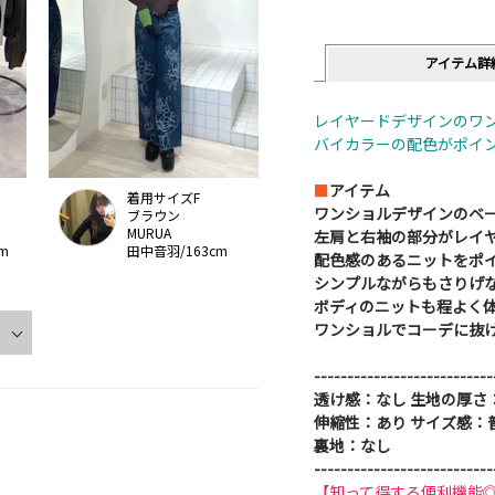
アイテム詳
レイヤードデザインのワ
バイカラーの配色がポイ
■
アイテム
着用サイズF
ワンショルデザインのベ
ブラウン
MURUA
左肩と右袖の部分がレイ
m
田中音羽/163cm
配色感のあるニットをポ
シンプルながらもさりげ
ボディのニットも程よく
ワンショルでコーデに抜
---------------------------
透け感：なし 生地の厚さ
伸縮性：あり サイズ感：
裏地：なし
---------------------------
【知って得する便利機能◎