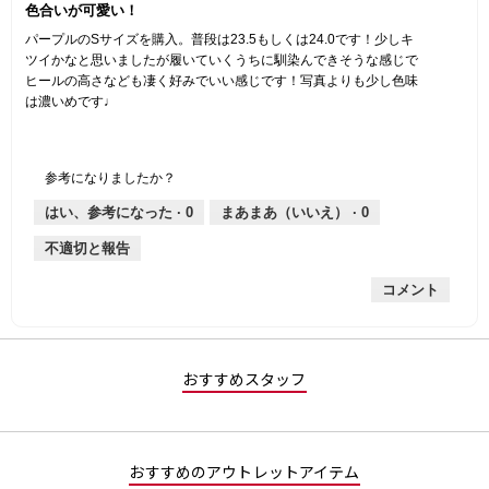
色合いが可愛い！
／
5
パープルのSサイズを購入。普段は23.5もしくは24.0です！少しキ
個
ツイかなと思いましたが履いていくうちに馴染んできそうな感じで
で
ヒールの高さなども凄く好みでいい感じです！写真よりも少し色味
す。
は濃いめです♩
参考になりましたか？
はい、参考になった ·
0
まあまあ（いいえ） ·
0
不適切と報告
コメント
おすすめスタッフ
おすすめのアウトレットアイテム