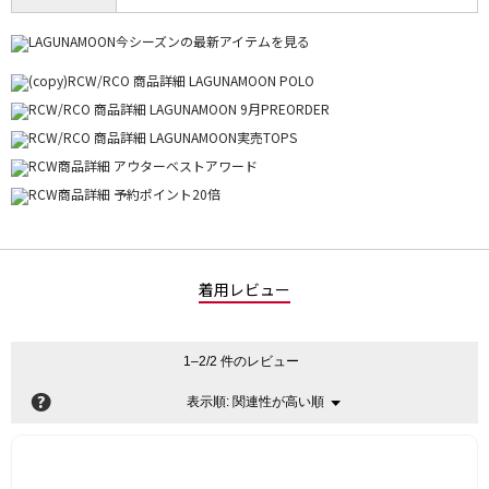
着用レビュー
1–2/2 件のレビュー
?
関連性が高い順
メ
表示順:
▼
ニ
ュ
ー
星