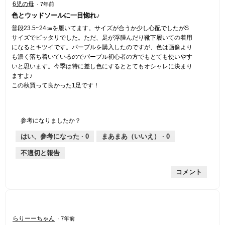
6児の母
·
7年前
5
色とウッドソールに一目惚れ♪
／
5
普段23.5~24㎝を履いてます。サイズが合うか少し心配でしたがS
個
サイズでピッタリでした。ただ、足が浮腫んだり靴下履いての着用
で
になるとキツイです。パープルを購入したのですが、色は画像より
す。
も濃く落ち着いているのでパープル初心者の方でもとても使いやす
いと思います。今季は特に差し色にするととてもオシャレに決まり
ますよ♪
この秋買って良かった1足です！
参考になりましたか？
はい、参考になった ·
0
まあまあ（いいえ） ·
0
不適切と報告
コメント
星
らりーーちゃん
·
7年前
5