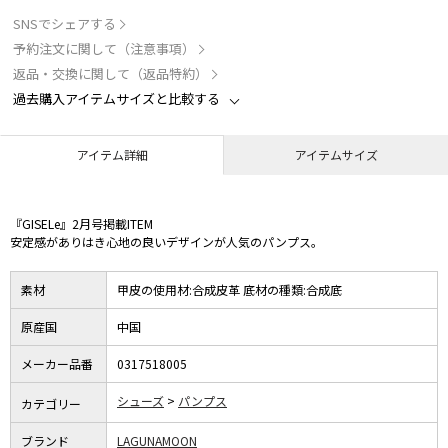
SNSでシェアする
予約注文に関して（注意事項）
返品・交換に関して（返品特約）
過去購入アイテムサイズと比較する
アイテム詳細
アイテムサイズ
『GISELe』2月号掲載ITEM
安定感がありはき心地の良いデザインが人気のパンプス。
素材
甲皮の使用材:合成皮革 底材の種類:合成底
原産国
中国
メーカー品番
0317518005
シューズ
パンプス
カテゴリー
ブランド
LAGUNAMOON