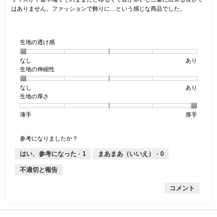
個
はありません。ファッションで飾りに…という感じな商品でした。
で
す。
生地の透け感
なし
星
5
生
あり
生地の伸縮性
1
の
地
個
評
の
なし
星
5
生
あり
は
価
透
生地の厚さ
1
の
地
な
は
け
個
評
の
し
あ
感,
薄手
星
5
生
厚手
は
価
伸
り
平
1
の
地
な
は
縮
均
個
評
の
し
あ
性,
的
参考になりましたか？
は
価
厚
り
平
な
薄
は
さ,
均
評
はい、参考になった ·
1
まあまあ（いいえ） ·
0
手
厚
平
的
価
不適切と報告
手
均
な
は
的
評
星
コメント
な
価
1
評
は
／
価
星
5
は
1
で