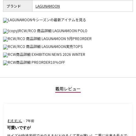
ブランド
LAGUNAMOON
着用レビュー
星
むむむん
·
7年前
2
可愛いですが
／
5
サイズが中途半端でそのままだとゆるくて首が寒いし二重に出来る長さで