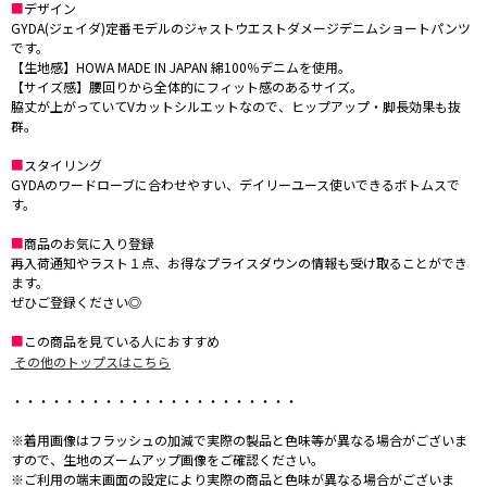
■
デザイン
GYDA(ジェイダ)定番モデルのジャストウエストダメージデニムショートパンツ
です。
【生地感】HOWA MADE IN JAPAN 綿100％デニムを使用。
【サイズ感】腰回りから全体的にフィット感のあるサイズ。
脇丈が上がっていてVカットシルエットなので、ヒップアップ・脚長効果も抜
群。
■
スタイリング
GYDAのワードローブに合わせやすい、デイリーユース使いできるボトムスで
す。
■
商品のお気に入り登録
再入荷通知やラスト１点、お得なプライスダウンの情報も受け取ることができ
ます。
ぜひご登録ください◎
■
この商品を見ている人におすすめ
その他のトップスはこちら
・・・・・・・・・・・・・・・・・・・・・・
※着用画像はフラッシュの加減で実際の製品と色味等が異なる場合がございま
すので、生地のズームアップ画像をご確認ください。
※ご利用の端末画面の設定により実際の商品と色味が異なる場合がございま