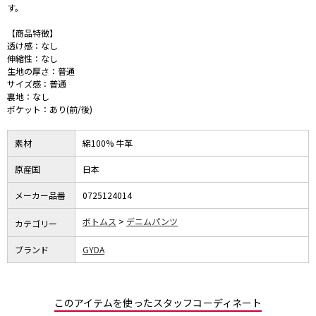
す。
【商品特徴】
透け感：なし
伸縮性：なし
生地の厚さ：普通
サイズ感：普通
裏地：なし
ポケット：あり(前/後)
素材
綿100% 牛革
原産国
日本
メーカー品番
0725124014
ボトムス
デニムパンツ
カテゴリー
ブランド
GYDA
このアイテムを使ったスタッフコーディネート