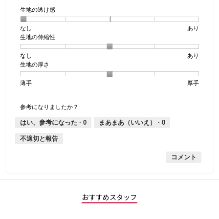
生地の透け感
なし
星
5
生
あり
生地の伸縮性
1
の
地
個
評
の
なし
星
5
生
あり
は
価
透
生地の厚さ
1
の
地
な
は
け
個
評
の
し
あ
感,
薄手
星
5
生
厚手
は
価
伸
り
平
1
の
地
な
は
縮
均
個
評
の
し
あ
性,
的
参考になりましたか？
は
価
厚
り
平
な
薄
は
さ,
均
評
はい、参考になった ·
0
まあまあ（いいえ） ·
0
手
厚
平
的
価
不適切と報告
手
均
な
は
的
評
星
コメント
な
価
1
評
は
／
価
星
5
は
3
で
星
／
す。
おすすめスタッフ
3
5
／
で