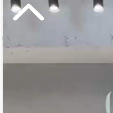
CALNAMUR
CALNAMUR
パールチェーンフレアデニム
ハードダメージ２ＷＡＹデニムパンツ
10,010 円
10,780 円
30%OFF
30%OFF
5
6
CALNAMUR
CALNAMUR