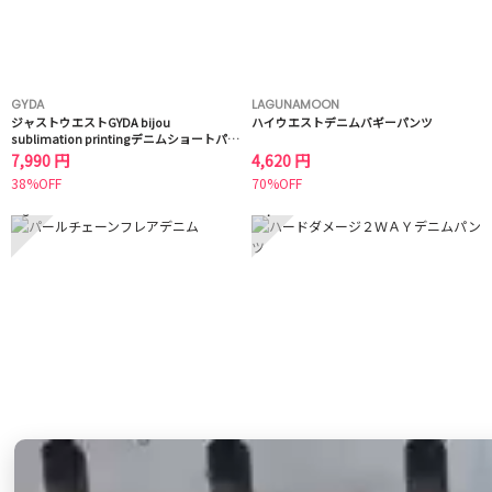
GYDA
LAGUNAMOON
ジャストウエストGYDA bijou
ハイウエストデニムバギーパンツ
sublimation printingデニムショートパン
ツ
7,990 円
4,620 円
38%OFF
70%OFF
3
4