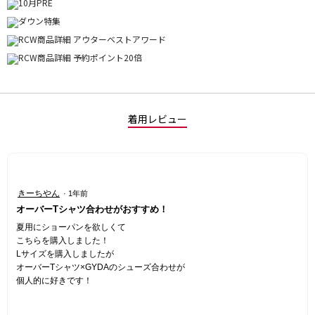
着用レビュー
星
きーちやん
·
1年前
5
オーバーTシャツ合わせがおすすめ！
／
5
夏用にショーパンを欲しくて
個
こちらを購入しました！
で
Lサイズを購入しましたが
す。
オーバーTシャツ×GYDAのシューズ合わせが
個人的に好きです！