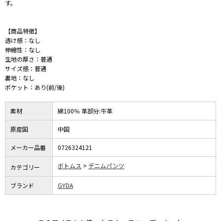
す。
【商品特徴】
透け感：なし
伸縮性：なし
生地の厚さ：普通
サイズ感：普通
裏地：なし
ポケット：あり(前/後)
素材
綿100％ 革部分:牛革
原産国
中国
メーカー品番
0726324121
ボトムス
デニムパンツ
カテゴリー
ブランド
GYDA