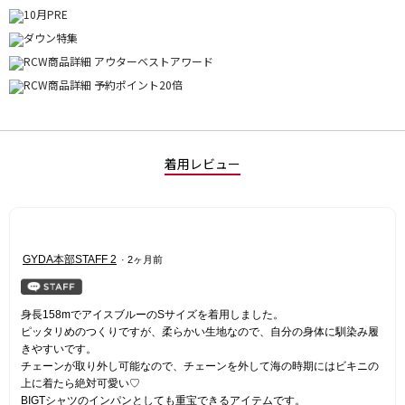
着用レビュー
星
GYDA本部STAFF 2
·
2ヶ月前
5
／
5
身長158mでアイスブルーのSサイズを着用しました。
個
ピッタリめのつくりですが、柔らかい生地なので、自分の身体に馴染み履
で
きやすいです。
す。
チェーンが取り外し可能なので、チェーンを外して海の時期にはビキニの
上に着たら絶対可愛い♡
BIGTシャツのインパンとしても重宝できるアイテムです。