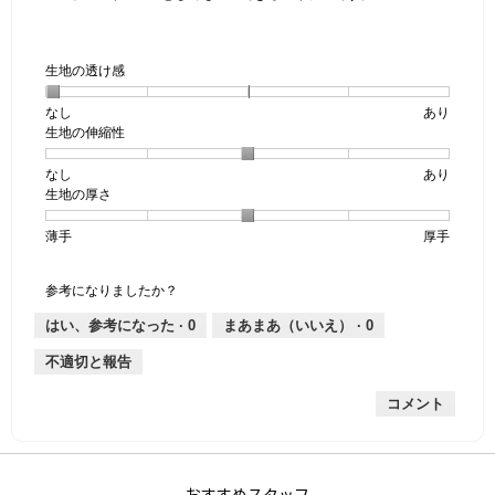
生地の透け感
なし
星
5
生
あり
生地の伸縮性
1
の
地
個
評
の
なし
星
5
生
あり
は
価
透
生地の厚さ
1
の
地
な
は
け
個
評
の
し
あ
感,
薄手
星
5
生
厚手
は
価
伸
り
平
1
の
地
な
は
縮
均
個
評
の
し
あ
性,
的
参考になりましたか？
は
価
厚
り
平
な
薄
は
さ,
均
評
はい、参考になった ·
0
まあまあ（いいえ） ·
0
手
厚
平
的
価
不適切と報告
手
均
な
は
的
評
星
コメント
な
価
1
評
は
／
価
星
5
は
3
で
星
／
す。