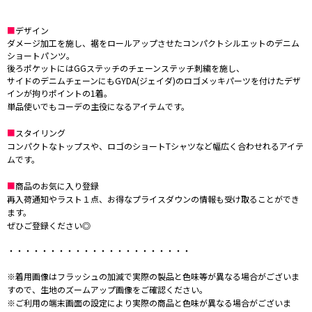
■
デザイン
ダメージ加工を施し、裾をロールアップさせたコンパクトシルエットのデニム
ショートパンツ。
後ろポケットにはGGステッチのチェーンステッチ刺繍を施し、
サイドのデニムチェーンにもGYDA(ジェイダ)のロゴメッキパーツを付けたデザ
インが拘りポイントの1着。
単品使いでもコーデの主役になるアイテムです。
■
スタイリング
コンパクトなトップスや、ロゴのショートTシャツなど幅広く合わせれるアイテ
ムです。
■
商品のお気に入り登録
再入荷通知やラスト１点、お得なプライスダウンの情報も受け取ることができ
ます。
ぜひご登録ください◎
・・・・・・・・・・・・・・・・・・・・・・
※着用画像はフラッシュの加減で実際の製品と色味等が異なる場合がございま
すので、生地のズームアップ画像をご確認ください。
※ご利用の端末画面の設定により実際の商品と色味が異なる場合がございま