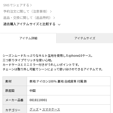
SNSでシェアする
予約注文に関して（注意事項）
返品・交換に関して（返品特約）
過去購入アイテムサイズと比較する
アイテム詳細
アイテムサイズ
シーズンムードたっぷりなキルト生地を使用したiphone10ケース。
三つ折りタイプでリッチな使い心地。
カードケースとミニミラー付きがうれしいポイントです。
チェーンは取り外し可能でシーンによって使い分けのできるアイテムです。
素材
表地:ナイロン100％ 裏地:合成皮革 付属:鉄
原産国
中国
メーカー品番
0818110001
グッズ
スマホケース
カテゴリー