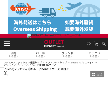
価格
OFF 率
ブランド
カテゴリ
から探す
から探す
から探す
から探す
レディースファッション通販トップ
アウトレットトップ
jouetie（ジュエティ）
グッズ
スマホケース
キルトiphone10ケース
1
/
11