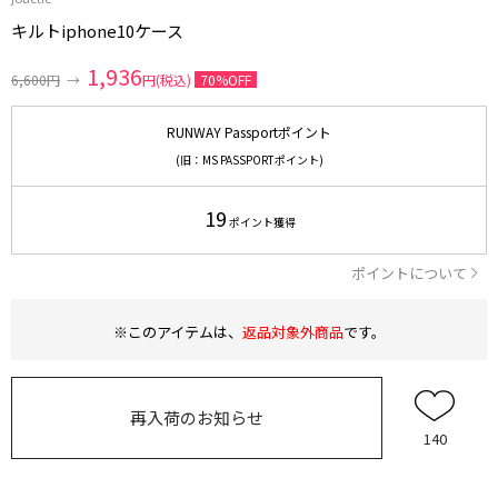
キルトiphone10ケース
1,936
6,600円
→
円(税込)
70%OFF
RUNWAY Passportポイント
(旧：MS PASSPORTポイント)
19
ポイント獲得
ポイントについて
※このアイテムは、
返品対象外商品
です。
再入荷のお知らせ
140