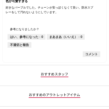
色が可愛すぎる
／
5
好きなパープルでした。チェーンが安っぽくなくて良い。防水スプ
個
レーをして汚れないようにしています。
で
す。
参考になりましたか？
はい、参考になった ·
0
まあまあ（いいえ） ·
0
不適切と報告
コメント
おすすめスタッフ
おすすめのアウトレットアイテム