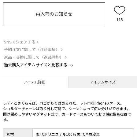
再入荷のお知らせ
115
SNSでシェアする
予約注文に関して（注意事項）
返品・交換に関して（返品特約）
過去購入アイテムサイズと比較する
アイテム詳細
アイテムサイズ
レディとさくらんぼ、ロゴがちりばめられた、レトロなiPhone Xケース。
ショルダーチェーンは取り外し可能で、シーンによって使い分けができます。
開け閉めしやすいマグネット式で、カードケースもついており機能性も抜群で
す。
素材
表地:ポリエステル100% 裏地:合成皮革