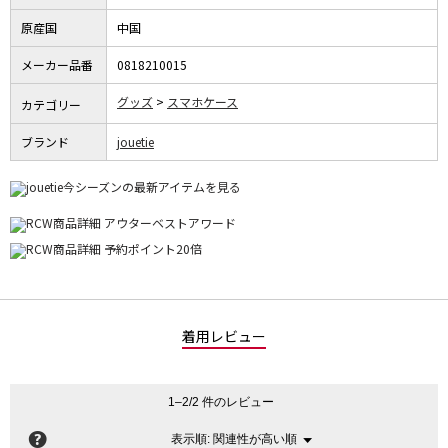
原産国
中国
メーカー品番
0818210015
グッズ
スマホケース
カテゴリー
ブランド
jouetie
着用レビュー
1–2/2 件のレビュー
?
関連性が高い順
メ
表示順:
▼