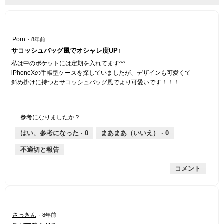
ニ
ュ
ー
星
Porn
·
8年前
5
サコッシュバッグ風でオシャレ度UP↑
／
5
私は中のポケットには定期を入れてます^^
個
iPhoneXの手帳型ケースを探していましたが、デザインも可愛くて
で
斜め掛けに持つとサコッシュバッグ風でより可愛いです！！！
す。
参考になりましたか？
はい、参考になった ·
0
まあまあ（いいえ） ·
0
不適切と報告
コメント
星
さっきん
·
8年前
4