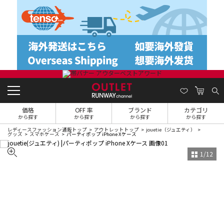
価格
OFF 率
ブランド
カテゴリ
から探す
から探す
から探す
から探す
レディースファッション通販トップ
アウトレットトップ
jouetie（ジュエティ）
グッズ
スマホケース
パーティポップ iPhone Xケース
1
/
12