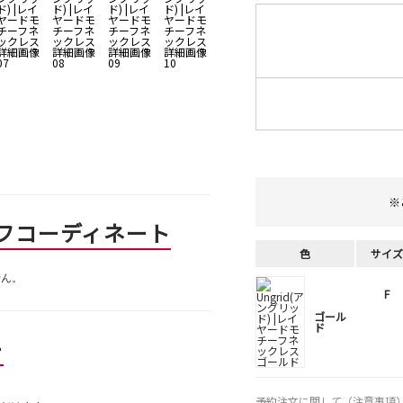
※
フコーディネート
色
サイズ
せん。
F
ゴール
ド
ー
予約注文に関して（注意事項