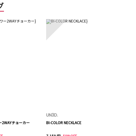
グ
5
UN3D.
ー2WAYチョーカー
BI-COLOR NECKLACE
FF
7,150 円
50%OFF