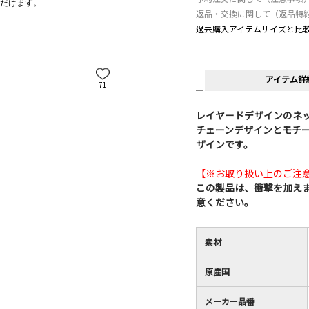
だけます。
返品・交換に関して（返品特
過去購入アイテムサイズと比
アイテム詳
71
レイヤードデザインのネ
チェーンデザインとモチ
ザインです。
【※お取り扱い上のご注
この製品は、衝撃を加え
意ください。
素材
原産国
メーカー品番