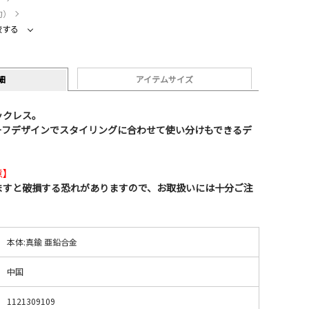
約）
較する
細
アイテムサイズ
ックレス。
ーフデザインでスタイリングに合わせて使い分けもできるデ
意】
ますと破損する恐れがありますので、お取扱いには十分ご注
本体:真鍮 亜鉛合金
中国
1121309109