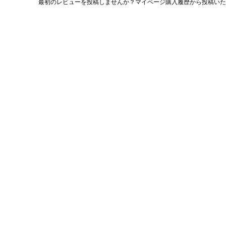
最初のレビューを投稿しませんか？マイページ購入履歴から投稿いた
評
価
値
な
し