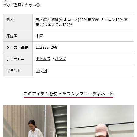
ぜひご登録ください◎
素材
表地:再生繊維(セルロース)49％ 麻33％ ナイロン18％ 裏
地:ポリエステル100％
原産国
中国
メーカー品番
1122207268
ボトムス
パンツ
カテゴリー
ブランド
Ungrid
このアイテムを使ったスタッフコーディネート