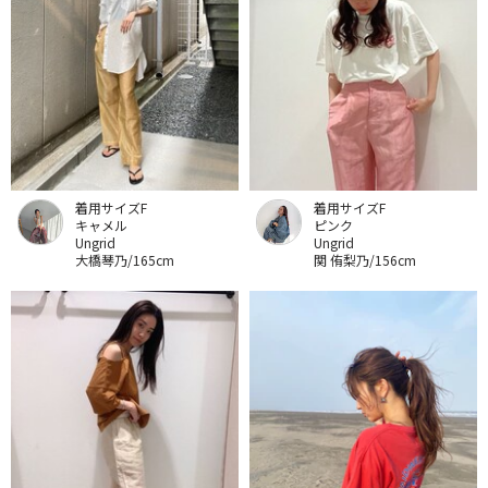
着用サイズF
着用サイズF
キャメル
ピンク
Ungrid
Ungrid
大橋琴乃/165cm
関 侑梨乃/156cm