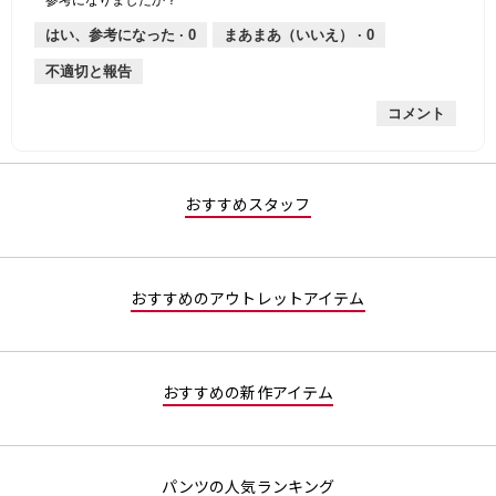
は
価
厚
り
平
な
薄
は
さ,
均
評
はい、参考になった ·
0
まあまあ（いいえ） ·
0
手
厚
平
的
価
不適切と報告
手
均
な
は
的
評
星
コメント
な
価
1
評
は
／
価
星
5
は
1
で
星
／
す。
おすすめスタッフ
1
5
／
で
5
す。
で
おすすめのアウトレットアイテム
す。
おすすめの新作アイテム
パンツの人気ランキング