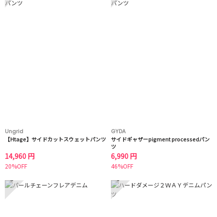
Ungrid
GYDA
【Htage】サイドカットスウェットパンツ
サイドギャザーpigment processedパン
ツ
14,960 円
6,990 円
20%OFF
46%OFF
5
6