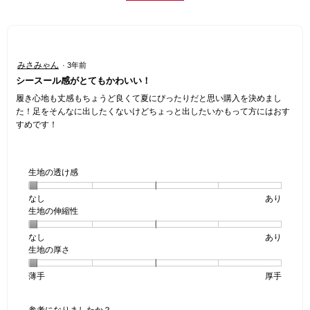
星
みさみゃん
·
3年前
5
シースール感がとてもかわいい！
／
5
履き心地も丈感もちょうど良くて夏にぴったりだと思い購入を決めまし
個
た！足をそんなに出したくないけどちょっと出したいかもって方にはおす
で
すめです！
す。
生地の透け感
なし
星
5
生
あり
生地の伸縮性
1
の
地
個
評
の
なし
星
5
生
あり
は
価
透
生地の厚さ
1
の
地
な
は
け
個
評
の
し
あ
感,
薄手
星
5
生
厚手
は
価
伸
り
平
1
の
地
な
は
縮
均
個
評
の
し
あ
性,
的
参考になりましたか？