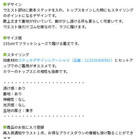
■
デザイン
ウエスト部分に数本ステッチを入れ、トップスをインした時にもスタイリング
のポイントになるデザインです。
膝上丈まで裏地が付いていて、脚が少し透ける所も夏らしく可愛いです。
ウエスト後だけゴム仕様なので、ラフに履けます。
■
サイズ感
155cmでフラットシューズで履ける着丈です。
■
スタイリング
同素材の
ステッチデザインシアーシャツ（品番：112220426901）
とセットア
ップでのご着用がオススメです。
カラーのトップスとの相性も抜群です。
・・・・・・・・・・・・・・・・・・・・・・
透け感：あり
裏地：あり
伸縮性：なし
光沢感：なし
生地の厚さ：薄手
・・・・・・・・・・・・・・・・・・・・・・
■
商品のお気に入り登録
再入荷通知やラスト１点、お得なプライスダウンの情報も受け取ることができ
ます。