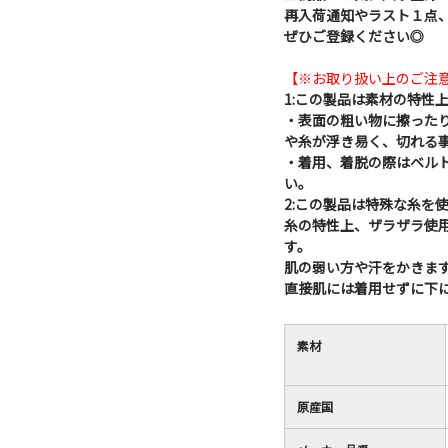
再入荷通知やラスト１点
ぜひご登録ください◎
【※お取り扱い上のご注
1:この製品は素材の特性
・表面の粗い物に擦った
や糸が浮き易く、切れる
・着用、着脱の際はベル
い。
2:この製品は特殊な糸を
糸の特性上、ザラザラ使
す。
肌の弱い方や汗をかきま
直接肌には着用せずに下
素材
原産国