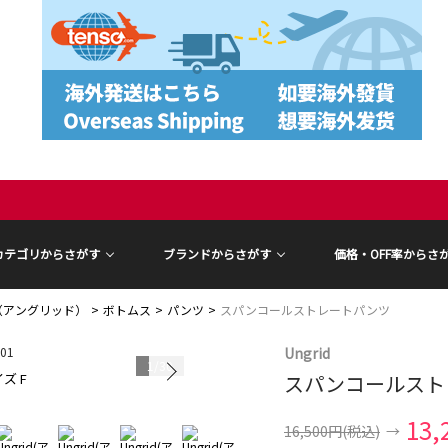
カテゴリからさがす
ブランドからさがす
価格・OFF率からさ
id（アングリッド）
ボトムス
パンツ
スパンコールストレートパンツ
Ungrid
1
/
30
ズ F
スパンコールスト
モデル身長 16
13,
16,500円
(税込)
→