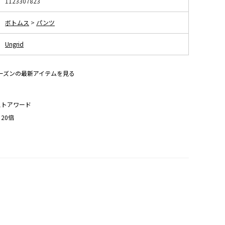
1123307823
ボトムス
>
パンツ
Ungrid