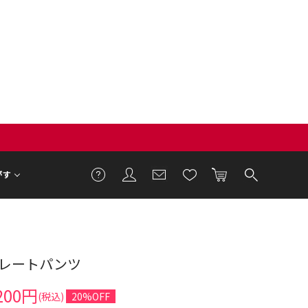
がす
レートパンツ
1cm 着用サイズ F
200円
(税込)
20%OFF