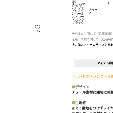
F
ブラッ
ク
165
予約注文に関して（注意事項
返品・交換に関して（返品特
過去購入アイテムサイズと比
アイテム詳
トレンドのスパンコール
■
デザイン
チュール素材に繊細に刺
■
生地感
ー
あえて裏地をつけずレイ