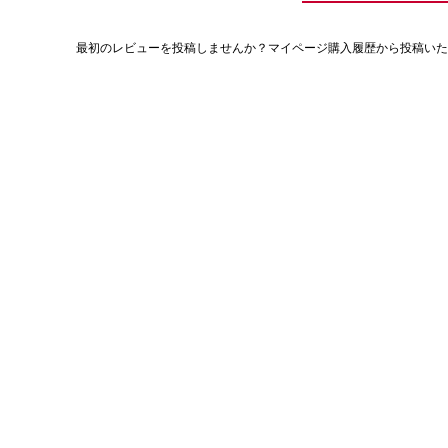
最初のレビューを投稿しませんか？マイページ購入履歴から投稿いた
評
価
値
な
し