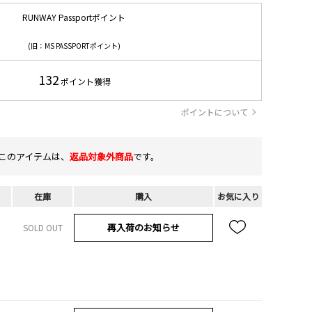
RUNWAY Passportポイント
(旧：MS PASSPORTポイント)
132
ポイント獲得
ポイントについて
このアイテムは、
返品対象外商品
です。
在庫
購入
お気に入り
再入荷のお知らせ
SOLD OUT