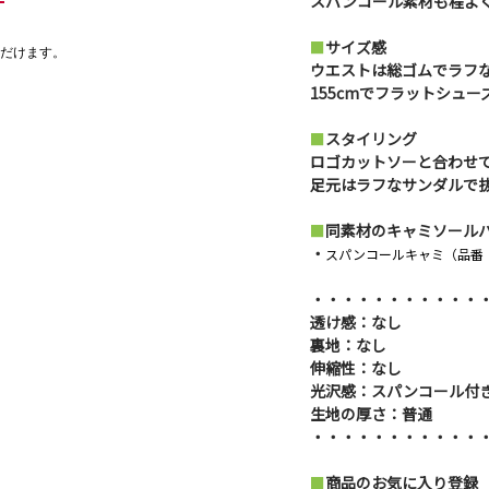
スパンコール素材も程よ
■
サイズ感
だけます。
ウエストは総ゴムでラフ
155cmでフラットシュ
■
スタイリング
ロゴカットソーと合わせ
足元はラフなサンダルで
■
同素材のキャミソール
・
スパンコールキャミ（品番：11
・・・・・・・・・・・
透け感：なし
裏地：なし
伸縮性：なし
光沢感：スパンコール付
生地の厚さ：普通
・・・・・・・・・・・
■
商品のお気に入り登録