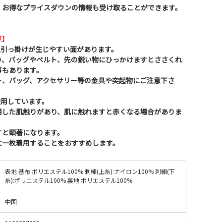
、お得なプライスダウンの情報も受け取ることができます。
意】
上引っ掛けが生じやすい面があります。
り、バッグやベルト、先の鋭い物にひっかけますとささくれ
事もあります。
ト、バッグ、アクセサリー等の金具や突起物にご注意下さ
使用しています。
用した肌触りがあり、肌に触れますと赤くなる場合がありま
すと顕著になります。
に一枚着用することをおすすめします。
表地 基布:ポリエステル100% 刺繍(上糸):ナイロン100% 刺繍(下
糸):ポリエステル100% 裏地:ポリエステル100%
中国