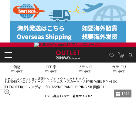
価格
OFF 率
ブランド
カテゴリ
から探す
から探す
から探す
から探す
レディースファッション通販トップ
アウトレットトップ
ELENDEEK（エレンディーク）
ボトムス
スカート
ASYME PANEL PIPING SK
1
/
44
モデル身長 173cm 着用サイズ 02