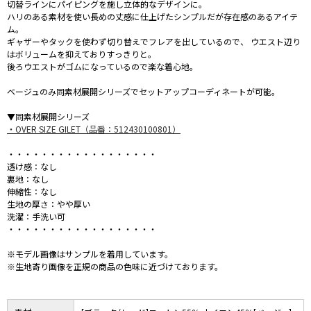
切替ラインにパイピングを施し立体的なデザインに。
ハリのある素材を使い長めの丈感に仕上げたシンプルだが存在感のあるアイテ
ム。
ギャザーやタックを使わず切り替えでフレアを出しているので、 ウエスト辺り
はボリュームを抑えておりすっきりと。
後ろウエストがゴムになっているので楽な着心地。
ベージュのみ同素材展開シリーズでセットアップコーディネートが可能。
▼同素材展開シリーズ
・OVER SIZE GILET（品番：512430100801）
・・・・・・・・・・・・・・・・・・
透け感：なし
裏地：なし
伸縮性：なし
生地の厚さ：やや厚い
洗濯：手洗い可
・・・・・・・・・・・・・・・・・・
※モデル画像はサンプルを着用しています。
※生地寄り画像を正規の商品の色味に近づけております。