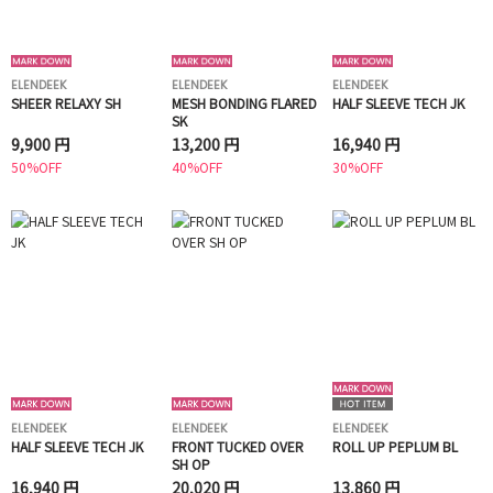
ELENDEEK
ELENDEEK
ELENDEEK
SHEER RELAXY SH
MESH BONDING FLARED
HALF SLEEVE TECH JK
SK
9,900 円
13,200 円
16,940 円
50%OFF
40%OFF
30%OFF
ELENDEEK
ELENDEEK
ELENDEEK
HALF SLEEVE TECH JK
FRONT TUCKED OVER
ROLL UP PEPLUM BL
SH OP
16,940 円
20,020 円
13,860 円