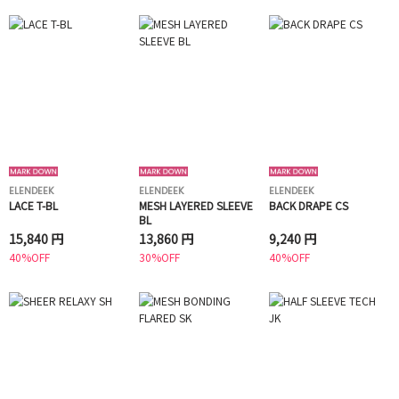
ELENDEEK
ELENDEEK
ELENDEEK
LACE T-BL
MESH LAYERED SLEEVE
BACK DRAPE CS
BL
15,840 円
13,860 円
9,240 円
40%OFF
30%OFF
40%OFF