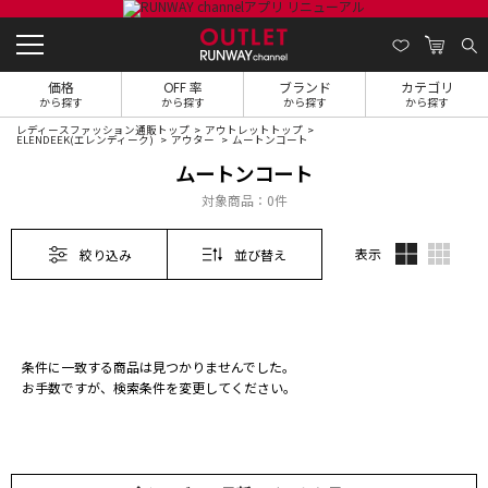
価格
OFF 率
ブランド
カテゴリ
から探す
から探す
から探す
から探す
レディースファッション通販トップ
アウトレットトップ
ELENDEEK(エレンディーク)
アウター
ムートンコート
ムートンコート
対象商品：
0件
表示
絞り込み
並び替え
条件に一致する商品は見つかりませんでした。
お手数ですが、検索条件を変更してください。