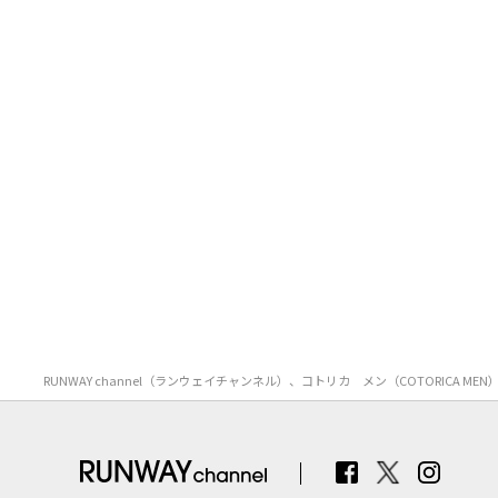
RUNWAY channel（ランウェイチャンネル）、コトリカ メン（COTORI