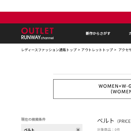
新作からさがす
レディースファッション通販トップ
アウトレットトップ
アクセ
ベルト
現在の検索条件
（PRIC
対象商品：
0
件
ベルト