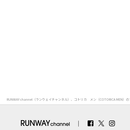
RUNWAY channel（ランウェイチャンネル）、コトリカ メン（COTORIC