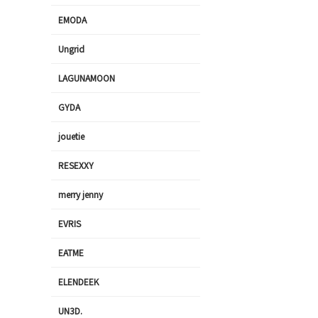
EMODA
Ungrid
LAGUNAMOON
GYDA
jouetie
RESEXXY
merry jenny
EVRIS
EATME
ELENDEEK
UN3D.