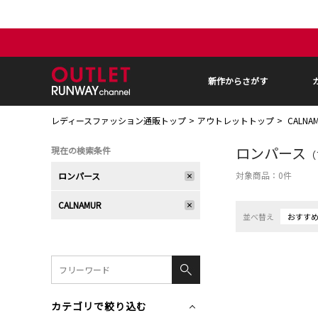
新作からさがす
レディースファッション通販トップ
アウトレットトップ
CALN
ロンパース
現在の検索条件
（
対象商品：
0
件
ロンパース
CALNAMUR
並べ替え
おすす
カテゴリで絞り込む