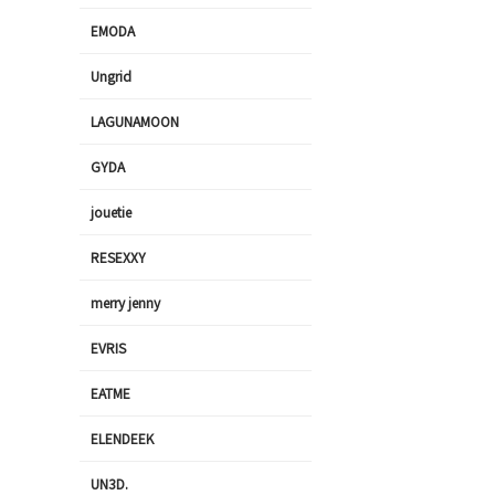
EMODA
Ungrid
LAGUNAMOON
GYDA
jouetie
RESEXXY
merry jenny
EVRIS
EATME
ELENDEEK
UN3D.