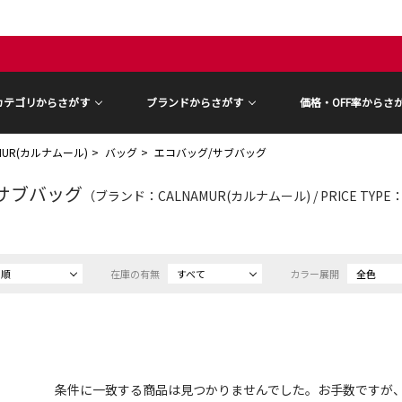
カテゴリからさがす
ブランドからさがす
価格・OFF率からさ
AMUR(カルナムール)
バッグ
エコバッグ/サブバッグ
サブバッグ
（ブランド：CALNAMUR(カルナムール) / PRICE TYPE
め順
在庫の有無
すべて
カラー展開
全色
条件に一致する商品は見つかりませんでした。お手数ですが