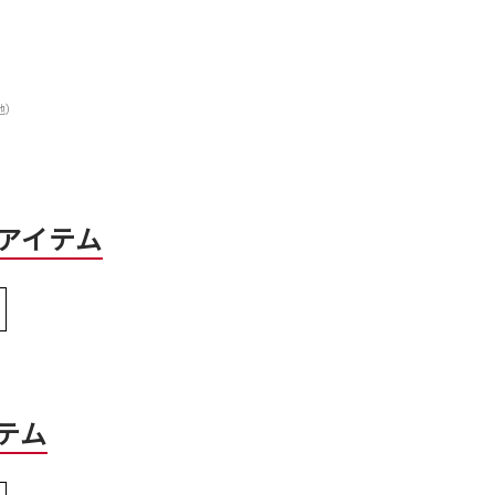
他）
アイテム
テム