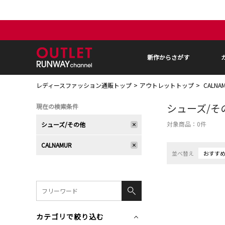
新作からさがす
レディースファッション通販トップ
アウトレットトップ
CALN
シューズ/そ
現在の検索条件
対象商品：
0
件
シューズ/その他
CALNAMUR
並べ替え
おすす
カテゴリで絞り込む