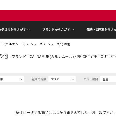
カテゴリからさがす
ブランドからさがす
価格・OFF率からさ
AMUR(カルナムール)
シューズ
シューズ/その他
の他
（ブランド：CALNAMUR(カルナムール) / PRICE TYPE：OUTLE
め順
在庫の有無
すべて
カラー展開
全色
条件に一致する商品は見つかりませんでした。お手数ですが