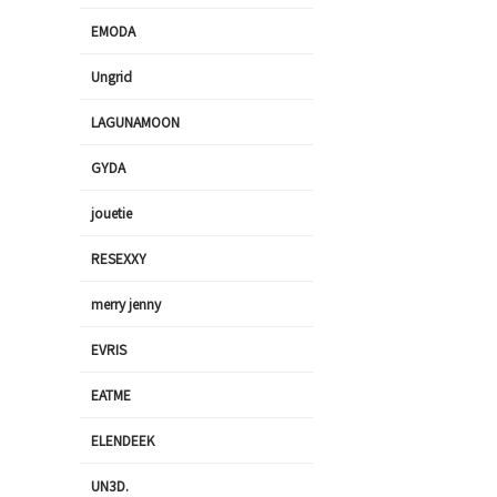
EMODA
Ungrid
LAGUNAMOON
GYDA
jouetie
RESEXXY
merry jenny
EVRIS
EATME
ELENDEEK
UN3D.