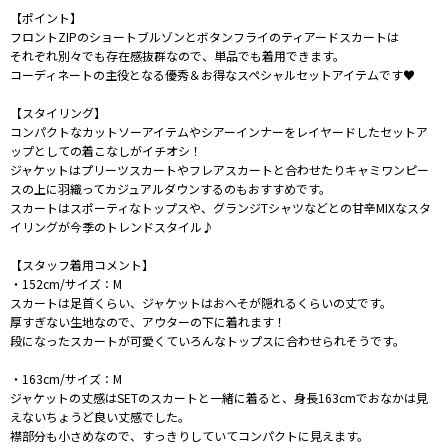
【ポイント】
フロントZIPのショートブルゾンとボタンフライのティアードスカートは
それぞれ別々でも存在感抜群なので、単品でも着用できます。
コーディネートの主役となる優秀＆お得なスペシャルセットアイテムです♥
【スタイリング】
コンパクトなカットソーアイテムやシアーインナーをレイヤードしたセットア
ップとしての着こなしがイチオシ！
ジャケットはプリーツスカートやフレアスカートと合わせたりキャミワンピー
スの上に羽織ってカジュアルダウンするのもおすすめです。
スカートはスポーティなトップスや、グランジTシャツなどとの甘辛MIXなスタ
イリングが今季のトレンドスタイル♪
【スタッフ着用コメント】
・152cm/サイズ：M
スカートは足首くらい、ジャケットはおへそが隠れるくらいの丈です。
厚すぎない生地なので、アウターの下に着れます！
段になったスカートが可愛くていろんなトップスに合わせられそうです。
・163cm/サイズ：M
ジャケットの丈感はSETのスカートと一緒に着ると、身長163cmでおなかは見
えないちょうど良い丈感でした。
襟部分も小さめなので、すっきりしていてコンパクトに見えます。