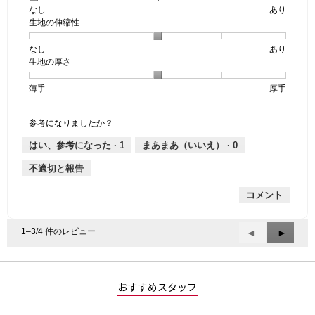
なし
星
5
生
あり
生地の伸縮性
1
の
地
個
評
の
なし
星
5
生
あり
は
価
透
生地の厚さ
1
の
地
な
は
け
個
評
の
し
あ
感,
薄手
星
5
生
厚手
は
価
伸
り
平
1
の
地
な
は
縮
均
個
評
の
し
あ
性,
的
参考になりましたか？
は
価
厚
り
平
な
薄
は
さ,
均
評
はい、参考になった ·
1
まあまあ（いいえ） ·
0
手
厚
平
的
価
不適切と報告
手
均
な
は
的
評
星
コメント
な
価
1
評
は
／
価
星
5
1–3/4 件のレビュー
前
◄
次
►
は
3
で
へ
へ
星
／
す。
Reviews
Review
3
5
／
で
おすすめスタッフ
5
す。
で