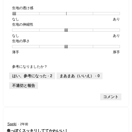
生地の透け感
なし
星
5
生
あり
生地の伸縮性
1
の
地
個
評
の
なし
星
5
生
あり
は
価
透
生地の厚さ
1
の
地
な
は
け
個
評
の
し
あ
感,
薄手
星
5
生
厚手
は
価
伸
り
平
1
の
地
な
は
縮
均
個
評
の
し
あ
性,
的
参考になりましたか？
は
価
厚
り
平
な
薄
は
さ,
均
評
はい、参考になった ·
2
まあまあ（いいえ） ·
0
手
厚
平
的
価
不適切と報告
手
均
な
は
的
評
星
コメント
な
価
1
評
は
／
価
星
5
は
3
で
星
／
す。
星
Saeki
·
2年前
3
5
5
春っぽくスッキリしててかわいい！
／
で
／