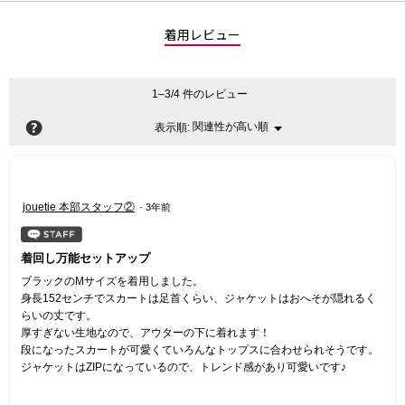
着用レビュー
1–3/4 件のレビュー
?
関連性が高い順
メ
表示順:
▼
ニ
ュ
ー
星
jouetie 本部スタッフ②
·
3年前
5
／
5
着回し万能セットアップ
個
ブラックのMサイズを着用しました。
で
身長152センチでスカートは足首くらい、ジャケットはおへそが隠れるく
す。
らいの丈です。
厚すぎない生地なので、アウターの下に着れます！
段になったスカートが可愛くていろんなトップスに合わせられそうです。
ジャケットはZIPになっているので、トレンド感があり可愛いです♪