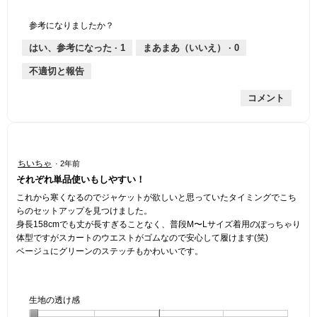
1
の
地
な
は
縮
均
個
評
の
し
あ
性,
的
参考になりましたか？
は
価
厚
り
平
な
薄
は
さ,
均
評
はい、参考になった ·
1
まあまあ（いいえ） ·
0
手
厚
平
的
価
不適切と報告
手
均
な
は
的
評
星
コメント
な
価
1
評
は
／
価
星
5
は
1
で
星
／
す。
星
ちいちゃ
·
2年前
2
5
4
それぞれ単品使いもしやすい！
／
で
／
5
す。
5
これから寒くなるのでジャケットが欲しいと思っていたタイミングでこち
で
個
らのセットアップを見つけました。
す。
で
身長158cmでも丈が長すぎることなく、普段M〜Lサイズ着用のぽっちゃり
す。
体型ですがスカートのウエストがゴムなので安心して履けます(笑)
ベージュにグリーンのステッチもかわいいです。
生地の透け感