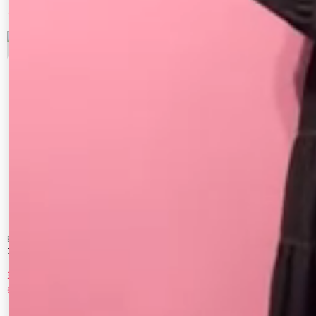
70%OFF
60%OFF
9
10
EMODA
RESEXXY
スリットフリルマキシワンピース
【追加生産分】レイヤードフーディワンピ
ース
3,910 円
7,700 円
60%OFF
30%OFF