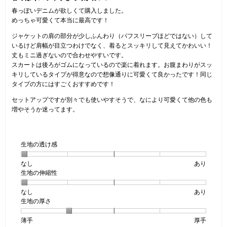
5
す。
5
春っぽいデニムが欲しくて購入しました。
で
個
めっちゃ可愛くて本当に最高です！
す。
で
ジャケットの肩の部分が少しふんわり（パフスリーブほどではない）して
す。
いるけど肩幅が目立つわけでなく、着るとスッキリして見えてかわいい！
丈もミニ過ぎないので合わせやすいです。
スカートは後ろがゴムになっているので楽に着れます。お腹まわりがスッ
キリしているタイプが得意なので想像通りに可愛くて良かったです！同じ
タイプの方にはすごくおすすめです！
セットアップですが別々でも使いやすそうで、なにより可愛くて他の色も
増やそうか迷ってます。
生地の透け感
なし
星
5
生
あり
生地の伸縮性
1
の
地
個
評
の
なし
星
5
生
あり
は
価
透
生地の厚さ
1
の
地
な
は
け
個
評
の
し
あ
感,
薄手
星
5
生
厚手
は
価
伸
り
平