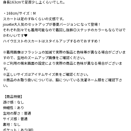
身長163cmで足首少し上くらいでした。
・168cm/サイズ：M
スカートは足のすねくらいの丈感です。
jouetie大人気のセットアップが春夏バージョンになって登場！
それぞれ別々でも着用可能なので着回し抜群◎ステッチのカラーもならではで
かわいいです♥
ハイウエストのスカートはスタイルアップするのでおすすめ！
※着用画像はフラッシュの加減で実際の製品と色味等が異なる場合がございま
すので、生地のズームアップ画像をご確認ください。
※ご利用の端末画面の設定により実際の商品と色味が異なる場合がございま
す。
※正しいサイズはアイテムサイズ表をご確認ください。
※商品のお取り扱いについては、脇についている洗濯ネーム類をご確認下さ
い。
【商品特徴】
透け感：なし
伸縮性：あり
生地の厚さ：普通
サイズ感：普通
裏地：なし
ポケット：あり(前)