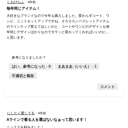
グ
しおぴらふ
·
4年前
1
が
毎年同じアイテム！
開
／
き
5
大好きなブランドなので今年も購入しました。変わらずコート、ワ
ま
個
ンピ、ニットセットアップですね。そろそろシークレットアイテム
す
で
のラインナップ変えてほしいのと、コートやワンピのデザインも例
。
す。
年同じデザインばかりなのでガラッと変わってくれればいいのに…
と思います。
参考になりましたか？
はい、参考になった ·
0
まあまあ（いいえ） ·
1
不適切と報告
コメント
星
にしたく愛してる
·
4年前
5
Aラインで着る人を選ばないなぁって思います！
／
5
ミックスを頼みました！