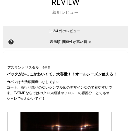
REVIEW
着用レビュー
1–3/4 件のレビュー
?
関連性が高い順
メ
表示順:
▼
ニ
ュ
ー
星
アスランクリスタル
·
4年前
3
バックがかっこかわいくて、大容量！！オールシーズン使える！
／
5
カバンは大活躍間違いなしです✨
個
コート、流行り廃りのないシンプルめのデザインなので着やすいで
で
す。EATMEならではのクロス紐袖やフロントの襟部分、とてもオ
す。
シャレでかわいいです！