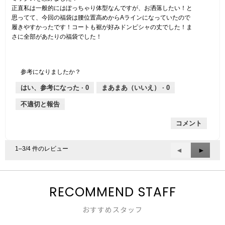
個
正直私は一般的にはぽっちゃり体型なんですが、お洒落したい！と
で
思ってて、今回の福袋は腰位置高めからAラインになっていたので
す。
履きやすかったです！コートも裾が好みドンピシャの丈でした！ま
さに全部があたりの福袋でした！
参考になりましたか？
はい、参考になった ·
0
まあまあ（いいえ） ·
0
不適切と報告
コメント
1–3/4 件のレビュー
前
◄
次
►
へ
へ
Reviews
Review
RECOMMEND STAFF
おすすめスタッフ