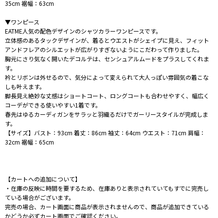
35cm 裾幅：63cm
▼ワンピース
EATME人気の配色デザインのシャツカラーワンピースです。
立体感のあるタックデザインが、着るとウエストがシェイプに見え、フィット
アンドフレアのシルエットが広がりすぎないようにこだわって作りました。
胸元にさり気なく開いたデコルテは、センシュアルムードをプラスしてくれま
す。
衿とリボンは外せるので、気分によって変えられて大人っぽい雰囲気の着こな
しも叶えます。
脚長見え絶妙な丈感はショートコート、ロングコートも合わせやすく、幅広く
コーデができる使いやすい1着です。
春先はゆるカーディガンをサラッと羽織るだけでガーリースタイルが完成しま
す。
【サイズ】バスト：93cm 着丈：86cm 袖丈：64cm ウエスト：71cm 肩幅：
32cm 裾幅：65cm
【カートへの追加について】
・在庫の反映に時間を要するため、在庫ありと表示されていてもすでに完売し
ている場合がございます。
完売の場合、カート画面に商品が表示されませんので、商品が追加できている
かどうか必ずカート画面でご確認ください。