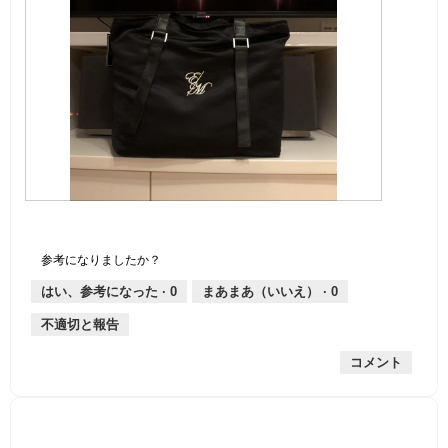
画
画
像
像
こ
1
の
参考になりましたか？
の
操
レ
作
はい、参考になった ·
0
まあまあ（いいえ） ·
0
ビ
で
ュ
モ
不適切と報告
ー
ー
ダ
コメント
ル
ダ
イ
ア
ロ
星