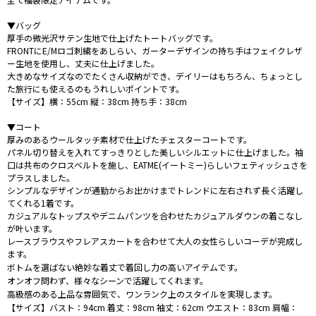
▼バッグ
厚手の微光沢サテン生地で仕上げたトートバッグです。
FRONTにE/Mロゴ刺繍をあしらい、ガーターデザインの持ち手はフェイクレザ
ー生地を使用し、丈夫に仕上げました。
大きめなサイズなのでたくさん収納ができ、デイリーはもちろん、ちょっとし
た旅行にも使えるのもうれしいポイントです。
【サイズ】横：55cm 縦：38cm 持ち手：38cm
▼コート
厚みのあるウールタッチ素材で仕上げたチェスターコートです。
パネル切り替えを入れてすっきりとした美しいシルエットに仕上げました。袖
口は共布のクロスベルトを施し、EATME(イートミー)らしいフェティッシュさを
プラスしました。
シンプルなデザインが通勤からお出かけまでトレンドに左右されず長く活躍し
てくれる1着です。
カジュアルなトップスやデニムパンツを合わせたカジュアルダウンの着こなし
が叶います。
レースブラウスやフレアスカートを合わせて大人の女性らしいコーデが完成し
ます。
ボトムを選ばない絶妙な着丈で着回し力の高いアイテムです。
オンオフ問わず、様々なシーンで活躍してくれます。
高級感のある上品な雰囲気で、ワンランク上のスタイルを実現します。
【サイズ】バスト：94cm 着丈：98cm 袖丈：62cm ウエスト：83cm 肩幅：