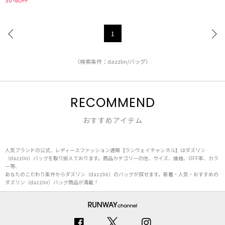
1
（検索条件：dazzlin/バッグ）
RECOMMEND
おすすめアイテム
人気ブランドの公式、レディースファッション通販【ランウェイチャンネル】はダズリン
（dazzlin）バッグを取り揃えております。商品カテゴリーの他、サイズ、価格、OFF率、カラ
ー等、
あなたのこだわり条件からダズリン（dazzlin）のバッグが探せます。新着・人気・おすすめの
ダズリン（dazzlin）バッグ商品が満載！